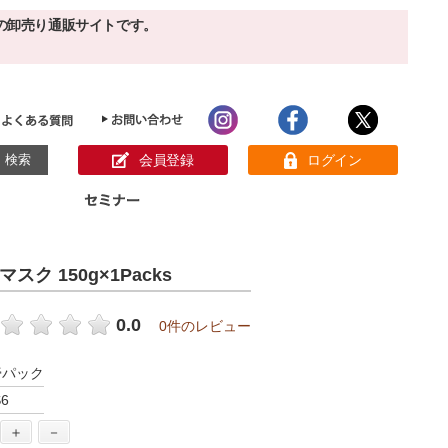
の卸売り通販サイトです。
会員登録
ログイン
目的別ホームケア
ン様の声
 150g×1Packs
パック
クリーム
ベーシックスキンケア
美白
敏感肌
0.0
0件のレビュー
アンチエイジング
肌別美容原液
スペシャルケア
アロマオイル
膏パック
オーガニック
ヘア＆ボディケア
6
メイク品
健康食品
サンプル
＋
－