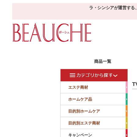
ラ・シンシアが運営する
エステ商材
目的
ボーシェW
T
フェイシャル
フェイシャル
エステ商材
クレンジング・角質除去
美容液
美白
小顔・痩顔
ホームケア品
マッサージ
パック
仕上げ
ニキビケア
敏感
目的別ホームケア
ボディ
ボディ
ボディ
ボディメイキング
目的別エステ商材
サロンアイテム
サンプル
キャンペーン
美容機器
消耗品
サンプル