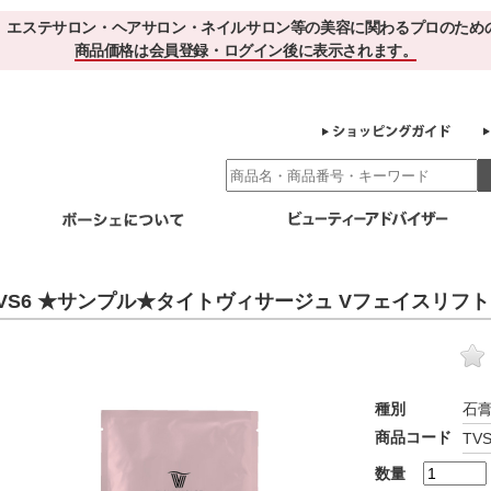
、エステサロン・ヘアサロン・ネイルサロン等の美容に関わるプロのため
商品価格は会員登録・ログイン後に表示されます。
別エステ商材
ホームケア
EBでお得＆便利
ゲル化粧品のこだわり
ご利用サロ
VS6 ★サンプル★タイトヴィサージュ Vフェイスリフトマスク
スキンケア
エイジング
クレンジング・角質除去
化粧水
美容液
ヘアケア＆ボディケア
・保湿
その他
ヘアケア
ボディケア
種別
石
健康食品
商品コード
TVS
サプリメント
ドリンク
スムージー
お茶
数量
その他