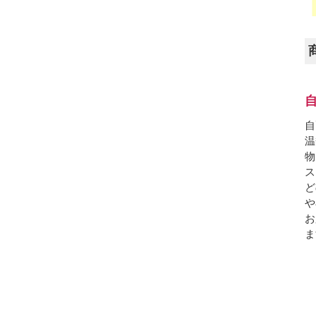
自
温
物
ス
ど
や
お
ま