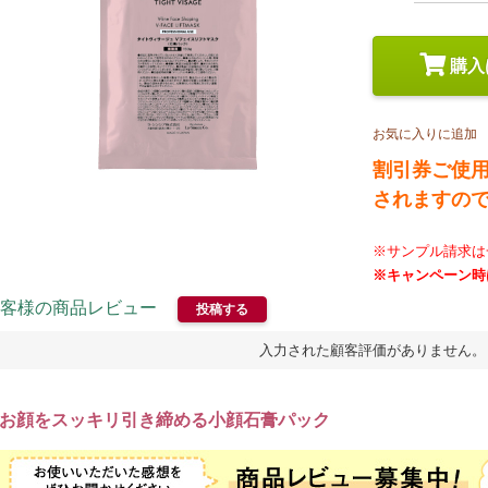
スペシャルケア
メイク
トライアルセット
購入
お気に入りに追加
割引券ご使
されますの
※サンプル請求は
※キャンペーン時
客様の商品レビュー
投稿する
入力された顧客評価がありません。
お顔をスッキリ引き締める小顔石膏パック