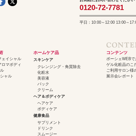
0120-72-7781
平日：10:00～12:00 13:00
術
ホームケア品
コンテンツ
ーフェイシャル
ボーシェWEB
スキンケア
ーアロマボディ
ゲル化粧品のこ
クレンジング・角質除去
ャル
ご利用サロン様
化粧水
イシャル
展示会レポート
美容液
パック
クリーム
ヘア＆ボディケア
ヘアケア
ボディケア
健康食品
サプリメント
ドリンク
スムージー