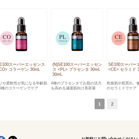
SE100スーパーエッセンス
(N)SE100スーパーエッセン
SE100スーパ
CO> コラーゲン 30mL
ス <PL> プラセンタ 30mL
<CE> セラミド 3
30mL
リや柔軟性が気になる年齢肌
4種のプラセンタでお肌の活力
乾燥肌や肌荒れ、
3種のコラーゲンでケア
を高める減退肌向け美容液
のセラミドでケア
1
2
お気軽にお問い合わせください