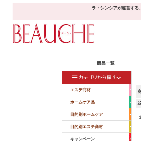
ラ・シンシアが運営する
エステ商材
目的
ボーシェW
フェイシャル
フェイシャル
エステ商材
クレンジング・角質除去
美容液
美白
小顔・痩顔
ホームケア品
マッサージ
パック
仕上げ
ニキビケア
敏感
目的別ホームケア
ボディ
ボディ
ボディ
ボディメイキング
目的別エステ商材
サロンアイテム
サンプル
キャンペーン
美容機器
消耗品
サンプル