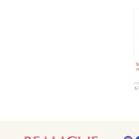
<
ハ
を