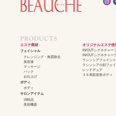
エステ商材
オリジナルエステ技
IN/OUTシグネチャ
フェイシャル
IN/OUTシグネチャ
クレンジング・角質除去
ラシンシアフェイシ
美容液
ラシンシア小顔フェ
マッサージ
レッドデュア
パック
３Ｓ美筋造形ボディ
お仕上げ
ボディ
ボディ
サロンアイテム
消耗品
美容機器