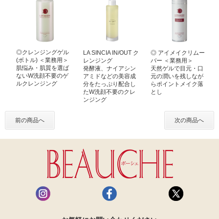
◎クレンジングゲル
LA SINCIA IN/OUT ク
◎ アイメイクリムー
(ボトル) ＜業務用＞
レンジング
バー ＜業務用＞
肌悩み・肌質を選ば
発酵液、ナイアシン
天然ゲルで目元・口
ないW洗顔不要のゲ
アミドなどの美容成
元の潤いを残しなが
ルクレンジング
分をたっぷり配合し
らポイントメイク落
たW洗顔不要のクレ
とし
ンジング
前の商品へ
次の商品へ