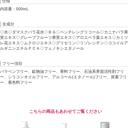
仕様
内容量：500mL
全成分
◇水◇ダマスクバラ花水◇ＢＧ◇ペンチレングリコール◇カニナバラ果
実エキス◇グレープフルーツ果実エキス◇アロエベラ葉エキス◇カミツ
レ花エキス◇ムクロジエキス◇グリセリン◇リゾレシチン◇ココイルア
ルギニンエチルＰＣＡ◇フェノキシエタノール
フリー項目
パラベンフリー、鉱物油フリー、香料フリー、石油系界面活性剤フリ
ー、シリコンオイルフリー、アルコール(エタノール)フリー、尿素フリ
ー、着色料フリー
こちらの商品もあわせてご覧ください