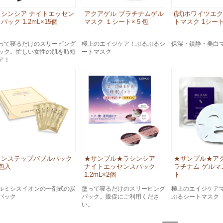
ラシンシア ナイトエッセン
アクアゲル プラチナムゲル
(試)ホワイツエ
パック 1.2mL×15個
マスク １シート×５包
トマスク 1シー
って寝るだけのスリーピング
極上のエイジケア！ぷるぷるシ
保湿・鎮静・美白
ック。忙しい女性の肌を時短
ートマスク
ア！
ワンステップバブルパック
★サンプル★ラシンシア
★サンプル★アク
包入
ナイトエッセンスパック
ラチナム ゲルマ
1.2mL×2個
ト
ルミシスイオンの一剤式の炭
塗って寝るだけのスリーピング
極上のエイジケア
パック
パック。販促にご利用くださ
ぷるシートマスク
い。