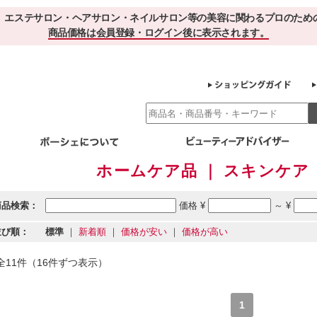
、エステサロン・ヘアサロン・ネイルサロン等の美容に関わるプロのため
商品価格は会員登録・ログイン後に表示されます。
ホームケア品 ｜ スキンケア 
別エステ商材
ホームケア
EBでお得＆便利
ゲル化粧品のこだわり
ご利用サロ
スキンケア
商品検索：
価格 ¥
～ ¥
エイジング
クレンジング・角質除去
化粧水
美容液
並び順：
標準
｜
新着順
｜
価格が安い
｜
価格が高い
ヘアケア＆ボディケア
・保湿
その他
ヘアケア
ボディケア
全11件（16件ずつ表示）
健康食品
サプリメント
ドリンク
スムージー
お茶
1
その他