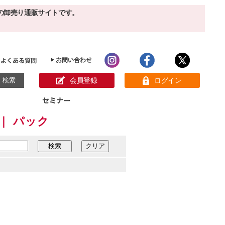
の卸売り通販サイトです。
会員登録
ログイン
｜ パック
目的別ホームケア
ン様の声
パック
クリーム
ベーシックスキンケア
美白
敏感肌
アンチエイジング
肌別美容原液
スペシャルケア
アロマオイル
オーガニック
ヘア＆ボディケア
メイク品
健康食品
サンプル