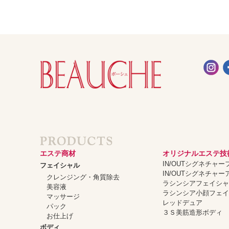
エステ商材
オリジナルエステ技
IN/OUTシグネチャ
フェイシャル
IN/OUTシグネチャ
クレンジング・角質除去
ラシンシアフェイシ
美容液
ラシンシア小顔フェ
マッサージ
レッドデュア
パック
３Ｓ美筋造形ボディ
お仕上げ
ボディ