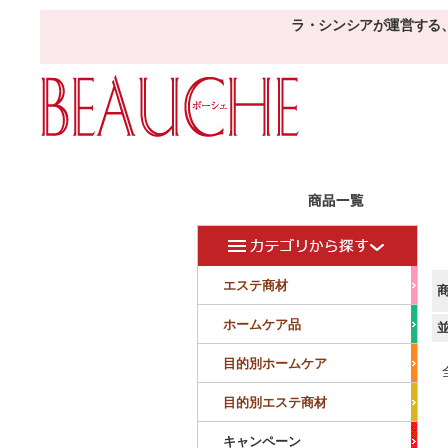
ラ・シンシアが運営する
エステ商材
目的
ボーシェW
フェイシャル
フェイシャル
エステ商材
クレンジング・角質除去
美容液
美白
小顔・痩顔
ホームケア品
マッサージ
パック
仕上げ
ニキビケア
敏感
目的別ホームケア
ボディ
ボディ
ボディ
ボディメイキング
目的別エステ商材
サロンアイテム
サンプル
キャンペーン
美容機器
消耗品
サンプル