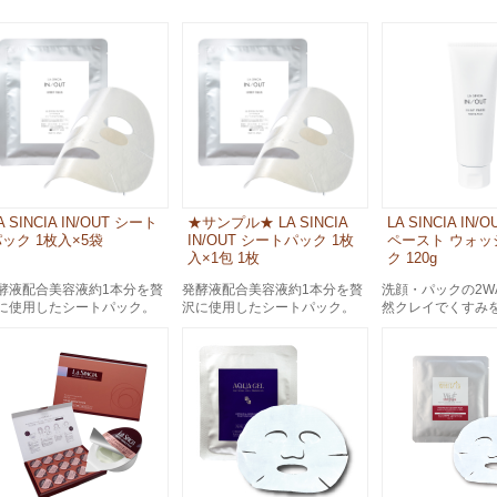
スペシャルケア
メイク
トライアルセット
A SINCIA IN/OUT シート
★サンプル★ LA SINCIA
LA SINCIA IN
ック 1枚入×5袋
IN/OUT シートパック 1枚
ペースト ウォッ
入×1包 1枚
ク 120g
酵液配合美容液約1本分を贅
発酵液配合美容液約1本分を贅
洗顔・パックの2W
に使用したシートパック。
沢に使用したシートパック。
然クレイでくすみ