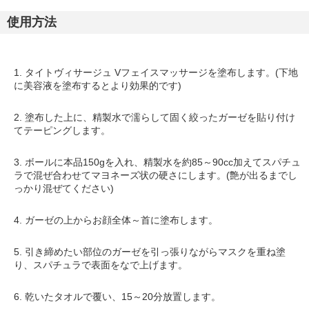
使用方法
1.
タイトヴィサージュ Vフェイスマッサージ
を塗布します。(下地
に美容液を塗布するとより効果的です)
2. 塗布した上に、精製水で濡らして固く絞ったガーゼを貼り付け
てテーピングします。
3. ボールに本品150gを入れ、精製水を約85～90cc加えてスパチュ
ラで混ぜ合わせてマヨネーズ状の硬さにします。(艶が出るまでし
っかり混ぜてください)
4. ガーゼの上からお顔全体～首に塗布します。
5. 引き締めたい部位のガーゼを引っ張りながらマスクを重ね塗
り、スパチュラで表面をなで上げます。
6. 乾いたタオルで覆い、15～20分放置します。