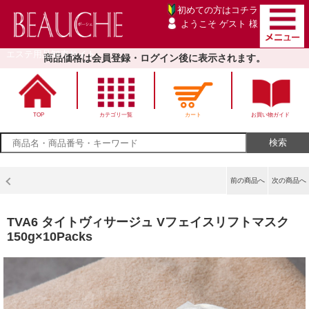
初めての方は
コチラ
ようこそ ゲスト 様
エステ用品卸売サイト
商品価格は会員登録・ログイン後に表示されます。
TOP
カテゴリ一覧
カート
お買い物ガイド
前の商品へ
次の商品へ
TVA6 タイトヴィサージュ Vフェイスリフトマスク
150g×10Packs