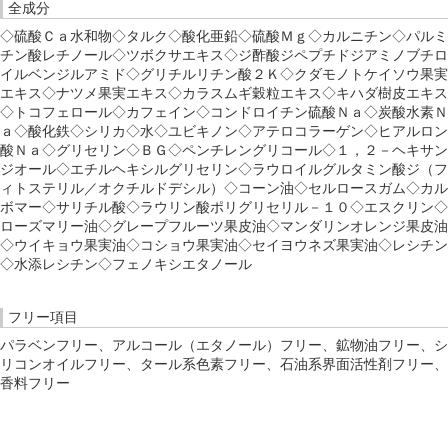
全成分
◇硫酸Ｃａ水和物◇タルク◇酸化亜鉛◇硫酸Ｍｇ◇カルニチン◇パルミ
チン酸レチノール◇ツボクサエキス◇ジ酢酸ジペプチドジアミノブチロ
イルベンジルアミド◇グリチルリチン酸２Ｋ◇クダモノトケイソウ果実
エキス◇ナツメ果実エキス◇カラスムギ穀粒エキス◇キハダ樹皮エキス
◇トコフェロール◇カフェイン◇コンドロイチン硫酸Ｎａ◇炭酸水素Ｎ
ａ◇酸化鉄◇シリカ◇水◇ユビキノン◇アテロコラーゲン◇ヒアルロン
酸Ｎａ◇グリセリン◇ＢＧ◇ペンチレングリコール◇１，２－ヘキサン
ジオール◇エチルヘキシルグリセリン◇ラウロイルグルタミン酸ジ（フ
ィトステリル／オクチルドデシル）◇コーン油◇セルロースガム◇カル
ボマー◇サリチル酸◇ラウリン酸ポリグリセリル－１０◇エスクリン◇
ローズマリー油◇グレープフルーツ果皮油◇マンダリンオレンジ果皮油
◇ウイキョウ果実油◇コショウ果実油◇セイヨウネズ果実油◇レシチン
◇水添レシチン◇フェノキシエタノール
フリー項目
パラベンフリー、アルコール（エタノール）フリー、鉱物油フリー、シ
リコンオイルフリー、タール系色素フリー、石油系界面活性剤フリー、
香料フリー