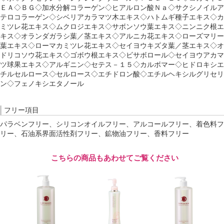
ＥＡ◇ＢＧ◇加水分解コラーゲン◇ヒアルロン酸Ｎａ◇サクシノイルア
テロコラーゲン◇シベリアカラマツ木エキス◇ハトムギ種子エキス◇カ
ミツレ花エキス◇ムクロジエキス◇サボンソウ葉エキス◇ニンニク根エ
キス◇オランダガラシ葉／茎エキス◇アルニカ花エキス◇ローズマリー
葉エキス◇ローマカミツレ花エキス◇セイヨウキズタ葉／茎エキス◇オ
ドリコソウ花エキス◇ゴボウ根エキス◇ビサボロール◇セイヨウアカマ
ツ球果エキス◇アルギニン◇セテス－１５◇カルボマー◇ヒドロキシエ
チルセルロース◇セルロース◇エチドロン酸◇エチルヘキシルグリセリ
ン◇フェノキシエタノール
フリー項目
パラベンフリー、シリコンオイルフリー、アルコールフリー、着色料フ
リー、石油系界面活性剤フリー、鉱物油フリー、香料フリー
こちらの商品もあわせてご覧ください