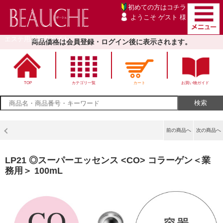
初めての方は
コチラ
ようこそ ゲスト 様
エステ用品卸売サイト
商品価格は会員登録・ログイン後に表示されます。
TOP
カテゴリ一覧
カート
お買い物ガイド
前の商品へ
次の商品へ
LP21 ◎スーパーエッセンス <CO> コラーゲン＜業
務用＞ 100mL