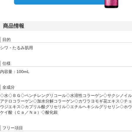
商品情報
目的
シワ・たるみ肌用
仕様
内容量：100mL
全成分
◇水◇ＢＧ◇ペンチレングリコール◇水溶性コラーゲン◇サクシノイル
アテロコラーゲン◇加水分解コラーゲン◇カワラヨモギ花エキス◇チョ
ウジエキス◇カプリル酸グリセリル◇エチルヘキシルグリセリン◇ホウ
ケイ酸（Ｃａ／Ｎａ）◇酸化銀
フリー項目