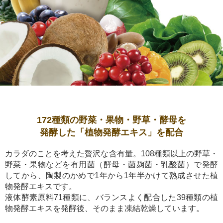
172種類の野菜・果物・野草・酵母を
発酵した「植物発酵エキス」を配合
カラダのことを考えた贅沢な含有量。108種類以上の野草・
野菜・果物などを有用菌（酵母・菌麹菌・乳酸菌）で発酵
してから、陶製のかめで1年から1年半かけて熟成させた植
物発酵エキスです。
液体酵素原料71種類に、バランスよく配合した39種類の植
物発酵エキスを発酵後、そのまま凍結乾燥しています。