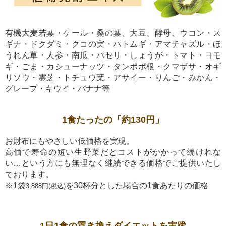
有機大麦若葉・ケール・桑の葉、大豆、酵母、ウコン・ス
ギナ・ドクダミ・クコの実・ハトムギ・アマチャズル・ほ
うれん草・人参・南瓜・パセリ・しょうが・トマト・ヨモ
ギ・ごま・カシューナッツ・タンポポ根・クマザサ・オギ
リソウ・霊芝・トチュウ葉・アサイー・りんご・みかん・
グレープ・キウイ・バナナ等
1食たったの「約130円」
お財布にもやさしい低価格を実現。
高価で寿命の短い生野菜だとコストがかかって続けれな
い…という方にも無理なく継続できる価格でご提供いたし
ております。
※1袋
を30杯分とした場合の1食あたりの価格
3,888円(税込)
1日1食の置き換えダイエットを実践