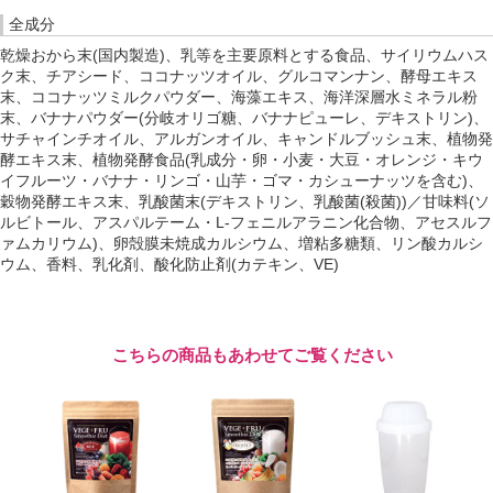
全成分
乾燥おから末(国内製造)、乳等を主要原料とする食品、サイリウムハス
ク末、チアシード、ココナッツオイル、グルコマンナン、酵母エキス
末、ココナッツミルクパウダー、海藻エキス、海洋深層水ミネラル粉
末、バナナパウダー(分岐オリゴ糖、バナナピューレ、デキストリン)、
サチャインチオイル、アルガンオイル、キャンドルブッシュ末、植物発
酵エキス末、植物発酵食品(乳成分・卵・小麦・大豆・オレンジ・キウ
イフルーツ・バナナ・リンゴ・山芋・ゴマ・カシューナッツを含む)、
穀物発酵エキス末、乳酸菌末(デキストリン、乳酸菌(殺菌))／甘味料(ソ
ルビトール、アスパルテーム・L-フェニルアラニン化合物、アセスルフ
ァムカリウム)、卵殻膜未焼成カルシウム、増粘多糖類、リン酸カルシ
ウム、香料、乳化剤、酸化防止剤(カテキン、VE)
こちらの商品もあわせてご覧ください