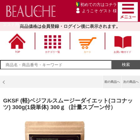
初めての方は
コチラ
ようこそ ゲスト 様
エステ用品卸売サイト
商品価格は会員登録・ログイン後に表示されます。
TOP
カテゴリ一覧
カート
お買い物ガイド
前の商品へ
次の商品へ
GKSF (軽)ベジフルスムージーダイエット(ココナッ
ツ) 300g(1袋単体) 300ｇ（計量スプーン付）