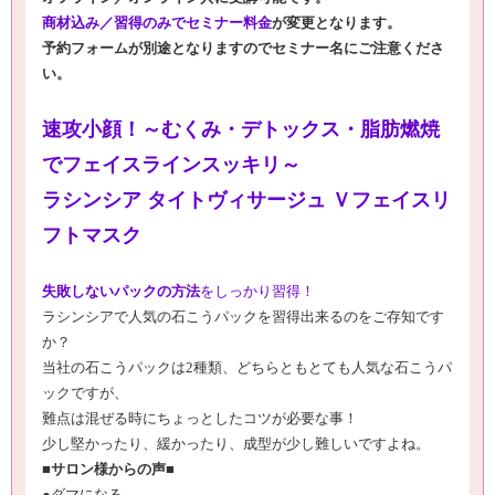
商材込み／習得のみでセミナー料金
が変更となります。
予約フォームが別途となりますのでセミナー名にご注意くださ
い。
速攻小顔！～むくみ・デトックス・脂肪燃焼
でフェイスラインスッキリ～
ラシンシア タイトヴィサージュ Ｖフェイスリ
フトマスク
失敗しないパックの方法
をしっかり習得！
ラシンシアで人気の石こうパックを習得出来るのをご存知です
か？
当社の石こうパックは
2
種類、どちらともとても人気な石こうパ
ックですが、
難点は混ぜる時にちょっとしたコツが必要な事！
少し堅かったり、緩かったり、成型が少し難しいですよね。
■サロン様からの声■
●
ダマになる。