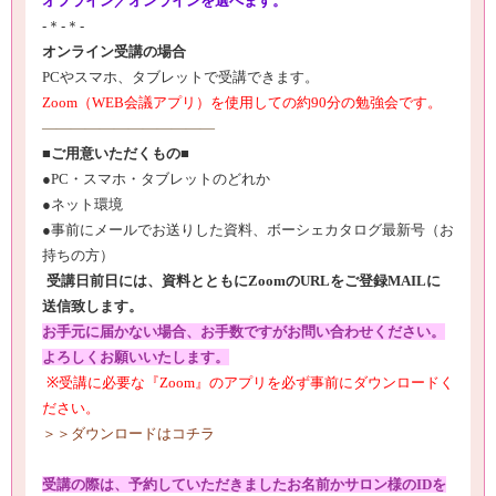
オフライン／オンラインを選べます。
-＊-＊-
オンライン受講の場合
PC
やスマホ、タブレットで受講できます。
Zoom
（
WEB
会議アプリ）を使用しての約
90
分の勉強会です。
————————————
■ご用意いただくもの■
●PC
・スマホ・タブレットのどれか
●
ネット環境
●
事前にメールでお送りした資料、ボーシェカタログ最新号（お
持ちの方）
受講日前日には、資料とともに
Zoom
の
URL
をご登録
MAIL
に
送信致します。
お手元に届かない場合、お手数ですがお問い合わせください。
よろしくお願いいたします。
※
受講に必要な『
Zoom
』のアプリを必ず事前にダウンロードく
ださい。
＞＞ダウンロードはコチラ
受講の際は、予約していただきましたお名前かサロン様の
ID
を