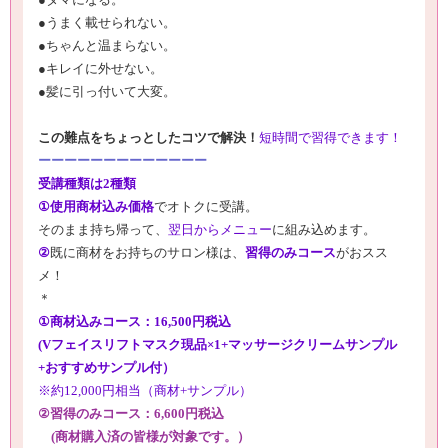
●
うまく載せられない。
●
ちゃんと温まらない。
●
キレイに外せない。
●
髪に引っ付いて大変。
この難点をちょっとしたコツで解決！
短時間で習得できます！
ーーーーーーーーーーーーー
受講種類は
2
種類
①
使用商材込み価格
でオトクに受講。
そのまま持ち帰って、
翌日からメニュー
に組み込めます。
②
既に商材をお持ちのサロン様は、
習得のみコース
がおスス
メ！
＊
①
商材込みコース：
16,500
円税込
(V
フェイスリフトマスク現品
×1+
マッサージクリームサンプル
+おすすめサンプル付）
※約12,000円相当（商材+サンプル）
②
習得のみコース：
6,600
円税込
(
商材購入済の皆様が対象です。）