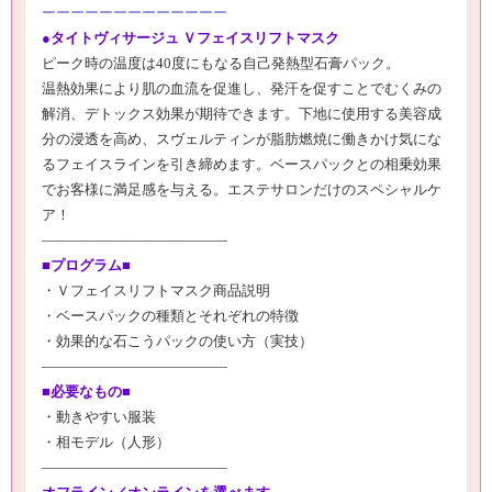
ーーーーーーーーーーーーー
●
タイトヴィサージュ Ｖフェイスリフトマスク
ピーク時の温度は
40
度にもなる自己発熱型石膏パック。
温熱効果により肌の血流を促進し、発汗を促すことでむくみの
解消、デトックス効果が期待できます。下地に使用する美容成
分の浸透を高め、スヴェルティンが脂肪燃焼に働きかけ気にな
るフェイスラインを引き締めます。ベースパックとの相乗効果
でお客様に満足感を与える。エステサロンだけのスペシャルケ
ア！
―――――――――――――
■プログラム■
・Ｖフェイスリフトマスク商品説明
・ベースパックの種類とそれぞれの特徴
・効果的な石こうパックの使い方（実技）
―――――――――――――
■必要なもの■
・動きやすい服装
・相モデル（人形）
―――――――――――――