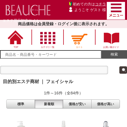
初めての方は
コチラ
ようこそ ゲスト 様
エステ用品卸売サイト
商品価格は会員登録・ログイン後に表示されます。
TOP
カテゴリ一覧
カート
お買い物ガイド
目的別エステ商材 ｜ フェイシャル
1件～16件（全84件）
標準
新着順
価格が安い
価格が高い