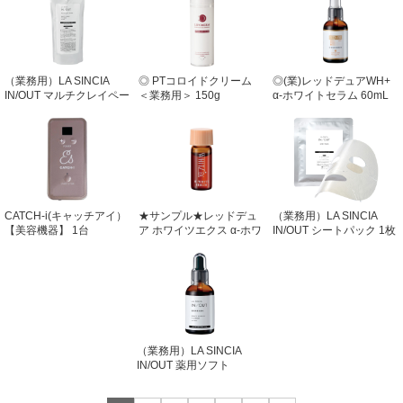
（業務用）LA SINCIA
◎ PTコロイドクリーム
◎(業)レッドデュアWH+
IN/OUT マルチクレイペー
＜業務用＞ 150g
α-ホワイトセラム 60mL
スト 660g
CATCH-i(キャッチアイ）
★サンプル★レッドデュ
（業務用）LA SINCIA
【美容機器】 1台
ア ホワイツエクス α-ホワ
IN/OUT シートパック 1枚
イトセラム <業務用・店
入×10袋
販用 兼> 3mL
（業務用）LA SINCIA
IN/OUT 薬用ソフト
PL（ピーリング） 60mL