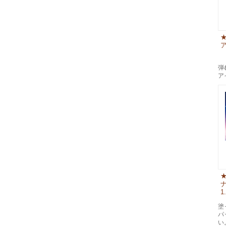
ア
弾
ア
1
塗
パ
い