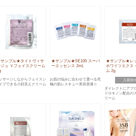
スペシャルケア
メイク
トライアルセット
★サンプル★タイトヴィサ
★サンプル★SE100 スーパ
★サンプル★レ
ージュ Ｖフェイスクリーム
ーエッセンス 2mL
ホワイツエクス 
g
ム 2g
ッサージしながらフェイスシ
お肌の悩みに合わせて選べる究
入荷待
イプできる小顔見えクリーム
極の肌レスキュー美容原液☆
ダイレクトにアプ
ドロキノン配合の
リーム