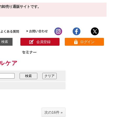
の卸売り通販サイトです。
会員登録
ログイン
ャルケア
目的別ホームケア
ン様の声
パック
クリーム
ベーシックスキンケア
美白
敏感肌
アンチエイジング
肌別美容原液
スペシャルケア
アロマオイル
オーガニック
ヘア＆ボディケア
メイク品
健康食品
サンプル
次の16件 »