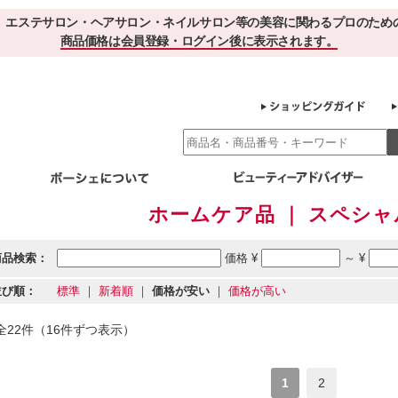
、エステサロン・ヘアサロン・ネイルサロン等の美容に関わるプロのため
商品価格は会員登録・ログイン後に表示されます。
ホームケア品 ｜ スペシ
別エステ商材
ホームケア
EBでお得＆便利
ゲル化粧品のこだわり
ご利用サロ
スキンケア
商品検索：
価格 ¥
～ ¥
エイジング
クレンジング・角質除去
化粧水
美容液
並び順：
標準
｜
新着順
｜
価格が安い
｜
価格が高い
ヘアケア＆ボディケア
・保湿
その他
ヘアケア
ボディケア
全22件（16件ずつ表示）
健康食品
サプリメント
ドリンク
スムージー
お茶
1
2
その他