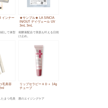
B インナー
★サンプル★ LA SINCIA
IN/OUT デイヴェール UV
3mL 3mL
持続して体型
発酵液配合で美肌も叶える日焼
け止め。
つ毛美容
リップセラピーＡＤ＋ 14g
ml
チューブ
したまつ毛美
唇のエイジングケア