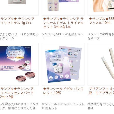
★サンプル★ ラシンシア
★サンプル★ラシンシア サ
★サンプル★3S
イリフトゲル 1g ｱﾙﾐ
ンシールドゲル トライアル
マッスル 10mL
セット 3mL×各1本
むようなハリ、弾力が満ちる
SPF50+とSPF30のお試しセッ
メソッドの効果を
イクリーム
ト
をキープ
★サンプル★ラシンシア
★サンシールドゲル パンフ
プリアンファ ま
ナイトエッセンスパック
レット 10部
液 モアプラス 2
.2mL×2個
って寝るだけのスリーピング
サンシールドゲルパンフレット
植物成分を中心と
ック。販促にご利用くださ
10部セット
容液
。