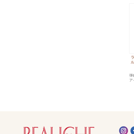
ル
弾
ア