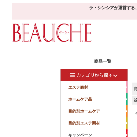
ラ・シンシアが運営する
エステ商材
目的
ボーシェW
フェイシャル
フェイシャル
エステ商材
クレンジング・角質除去
美容液
美白
小顔・痩顔
ホームケア品
マッサージ
パック
仕上げ
ニキビケア
敏感
目的別ホームケア
ボディ
ボディ
ボディ
ボディメイキング
目的別エステ商材
サロンアイテム
サンプル
キャンペーン
美容機器
消耗品
サンプル