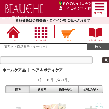
初めての方は
コチラ
ようこそ ゲスト 様
エステ用品卸売サイト
商品価格は会員登録・ログイン後に表示されます。
TOP
カテゴリ一覧
カート
お買い物ガイド
ホームケア品 ｜ ヘア＆ボディケア
1件～16件（全21件）
標準
新着順
価格が安い
価格が高い