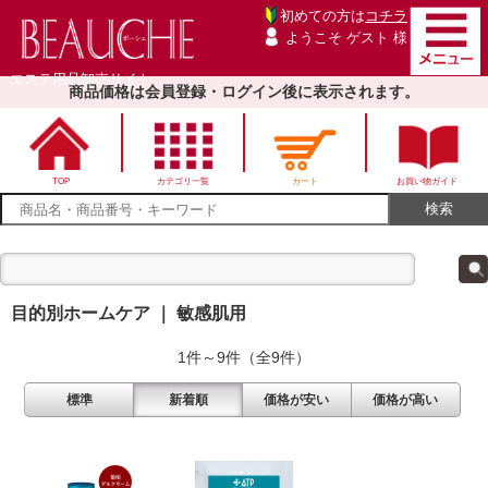
初めての方は
コチラ
ようこそ ゲスト 様
エステ用品卸売サイト
商品価格は会員登録・ログイン後に表示されます。
TOP
カテゴリ一覧
カート
お買い物ガイド
目的別ホームケア ｜ 敏感肌用
1件～9件（全9件）
標準
新着順
価格が安い
価格が高い