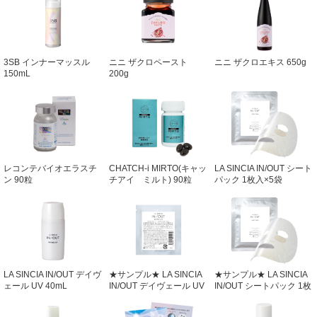
3SB インナーマッスル
ニニ ザクロペースト
ニニ ザクロエキス 650g
150mL
200g
レコンテバイオエラスチ
CHATCH-i MIRTO(キャッ
LA SINCIA IN/OUT シート
ン 90粒
チアイ ミルト) 90粒
パック 1枚入×5袋
LA SINCIA IN/OUT デイヴ
★サンプル★ LA SINCIA
★サンプル★ LA SINCIA
ェール UV 40mL
IN/OUT デイヴェール UV
IN/OUT シートパック 1枚
3mL 3mL
入×1包 1枚