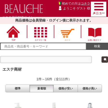
初めての方は
コチラ
ようこそ ゲスト 様
エステ用品卸売サイト
商品価格は会員登録・ログイン後に表示されます。
TOP
カテゴリ一覧
カート
お買い物ガイド
エステ商材
1件～16件（全111件）
標準
新着順
価格が安い
価格が高い