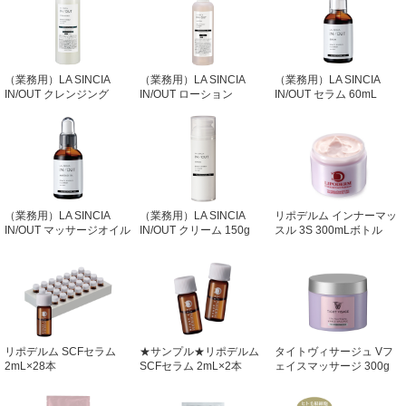
（業務用）LA SINCIA
（業務用）LA SINCIA
（業務用）LA SINCIA
IN/OUT クレンジング
IN/OUT ローション
IN/OUT セラム 60mL
470mL
250mL
（業務用）LA SINCIA
（業務用）LA SINCIA
リポデルム インナーマッ
IN/OUT マッサージオイル
IN/OUT クリーム 150g
スル 3S 300mLボトル
60mL
リポデルム SCFセラム
★サンプル★リポデルム
タイトヴィサージュ Vフ
2mL×28本
SCFセラム 2mL×2本
ェイスマッサージ 300g