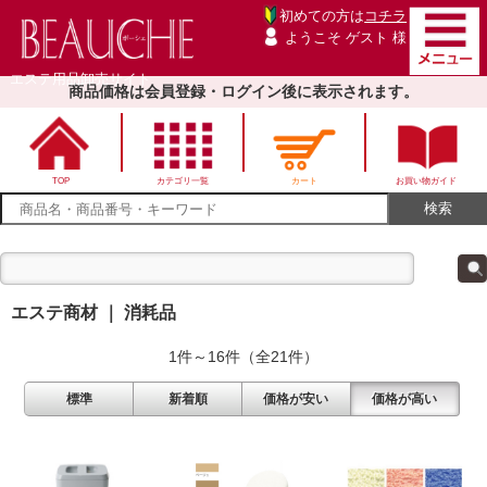
初めての方は
コチラ
ようこそ ゲスト 様
エステ用品卸売サイト
商品価格は会員登録・ログイン後に表示されます。
TOP
カテゴリ一覧
カート
お買い物ガイド
エステ商材 ｜ 消耗品
1件～16件（全21件）
標準
新着順
価格が安い
価格が高い