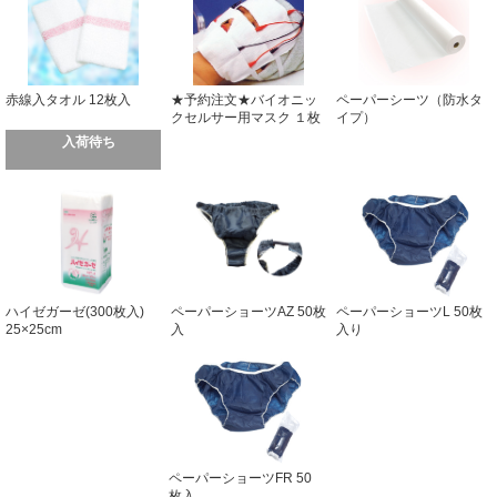
赤線入タオル 12枚入
★予約注文★バイオニッ
ペーパーシーツ（防水タ
クセルサー用マスク １枚
イプ）
80cm×90m（180cm毎に
入荷待ち
ミシン目あり）
ハイゼガーゼ(300枚入)
ペーパーショーツAZ 50枚
ペーパーショーツL 50枚
25×25cm
入
入り
ペーパーショーツFR 50
枚入