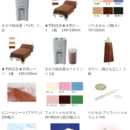
タカラ純水器（TJ-6） 1
★予約注文★大判ケッ
バスタオル（3枚入）
台
ト 1枚 140×190cm
70×130cm
★予約注文★大判シー
タカラ純水器カートリッ
ガウン（肩ひもなし） 1
ツ 1枚 140×230cm
ジ 1台
枚
ビニールシート(ブラウン)
フェイシャルタオル
ベビセル アイラッシュセ
100枚入
34×86cm 1色12枚入り
ラム 2.7mL