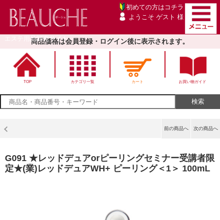
初めての方は
コチラ
ようこそ ゲスト 様
エステ用品卸売サイト
商品価格は会員登録・ログイン後に表示されます。
TOP
カテゴリ一覧
カート
お買い物ガイド
前の商品へ
次の商品へ
G091 ★レッドデュアorピーリングセミナー受講者限
定★(業)レッドデュアWH+ ピーリング＜1＞ 100mL