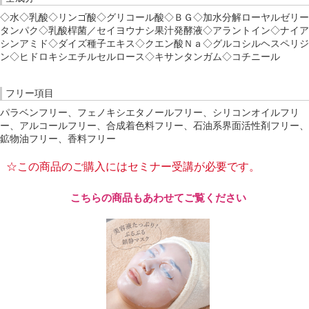
◇水◇乳酸◇リンゴ酸◇グリコール酸◇ＢＧ◇加水分解ローヤルゼリー
タンパク◇乳酸桿菌／セイヨウナシ果汁発酵液◇アラントイン◇ナイア
シンアミド◇ダイズ種子エキス◇クエン酸Ｎａ◇グルコシルヘスペリジ
ン◇ヒドロキシエチルセルロース◇キサンタンガム◇コチニール
フリー項目
パラベンフリー、フェノキシエタノールフリー、シリコンオイルフリ
ー、アルコールフリー、合成着色料フリー、石油系界面活性剤フリー、
鉱物油フリー、香料フリー
☆この商品のご購入にはセミナー受講が必要です。
こちらの商品もあわせてご覧ください