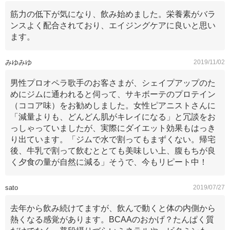
筋力の低下が気になり、飲み始めました。栄養素がバラ
ンスよく配合されており、エイジングケアに良いと思い
ます。
みゆみゆ
2019/11/02
男性プロオペラ歌手のお客さまが、シェイプアップのた
めにジムに通われると伺って、サキボーテのプロテイン
（ココア味）をお勧めしました。女性ピアニストさんに
「減量よりも、どんどん肌がキレイになる」と冗談をお
っしゃっていましたが、実際にダイエット効果もはっき
り出ています。「ジムで水で割ってもまずくない。帰宅
後、牛乳で割って飲むととても美味しい上、腹もちが良
く夕食の量が自然に減る」そうで、今もリピート中！
sato
2019/07/27
去年から飲み続けてますが、飲んで動くと体の内側から
熱くなる感覚があります。BCAAのおかげ？たんぱく質