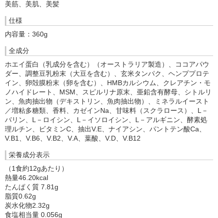
美筋、美肌、美髪
仕様
内容量：360g
全成分
ホエイ蛋白（乳成分を含む）（オーストラリア製造）、ココアパウ
ダー、調整豆乳粉末（大豆を含む）、玄米タンパク、ヘンププロテ
イン、卵殻膜粉末（卵を含む）、HMBカルシウム、クレアチン・モ
ノハイドレート、MSM、スピルリナ原末、亜鉛含有酵母、シトルリ
ン、魚肉抽出物（デキストリン、魚肉抽出物）、ミネラルイースト
／増粘多糖類、香料、カゼインNa、甘味料（スクラロース）、L－
バリン、L－ロイシン、L－イソロイシン、L－アルギニン、酵素処
理ルチン、ビタミンC、抽出V.E、ナイアシン、パントテン酸Ca、
V.B1、V.B6、V.B2、V.A、葉酸、V.D、V.B12
栄養成分表示
（1食約12gあたり）
熱量46.20kcal
たんぱく質 7.81g
脂質0.62g
炭水化物2.32g
食塩相当量 0.056g