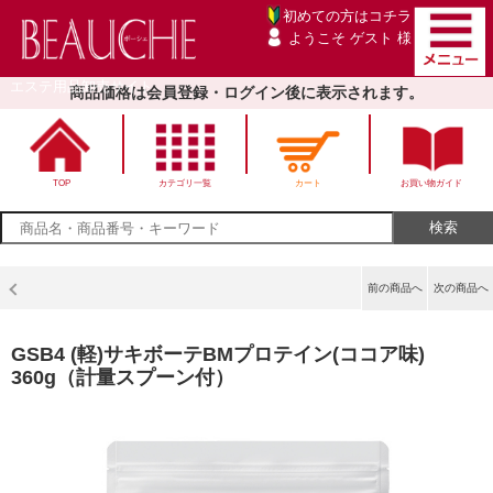
初めての方は
コチラ
ようこそ ゲスト 様
エステ用品卸売サイト
商品価格は会員登録・ログイン後に表示されます。
TOP
カテゴリ一覧
カート
お買い物ガイド
前の商品へ
次の商品へ
GSB4 (軽)サキボーテBMプロテイン(ココア味)
360g（計量スプーン付）