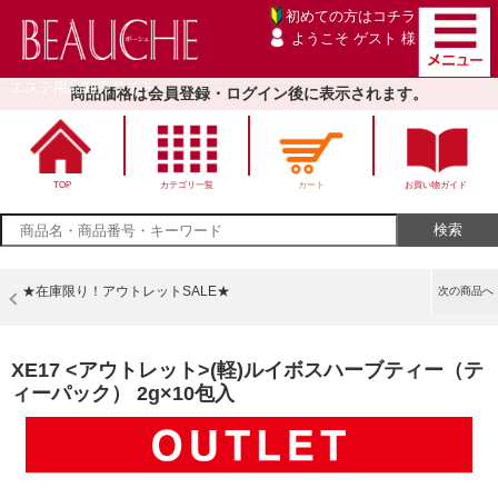
初めての方は
コチラ
ようこそ ゲスト 様
エステ用品卸売サイト
商品価格は会員登録・ログイン後に表示されます。
TOP
カテゴリ一覧
カート
お買い物ガイド
★在庫限り！アウトレットSALE★
次の商品へ
XE17 <アウトレット>(軽)ルイボスハーブティー（テ
ィーパック） 2g×10包入