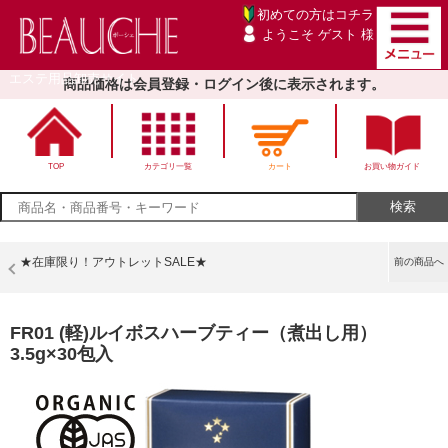
初めての方は
コチラ
ようこそ ゲスト 様
エステ用品卸売サイト
商品価格は会員登録・ログイン後に表示されます。
TOP
カテゴリ一覧
カート
お買い物ガイド
★在庫限り！アウトレットSALE★
前の商品へ
FR01 (軽)ルイボスハーブティー（煮出し用）
3.5g×30包入