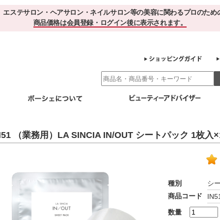
、エステサロン・ヘアサロン・ネイルサロン等の美容に関わるプロのため
商品価格は会員登録・ログイン後に表示されます。
別エステ商材
ホームケア
EBでお得＆便利
ゲル化粧品のこだわり
ご利用サロ
N51 （業務用）LA SINCIA IN/OUT シートパック 1枚入×
スキンケア
エイジング
クレンジング・角質除去
化粧水
美容液
ヘアケア＆ボディケア
・保湿
その他
ヘアケア
ボディケア
種別
シ
健康食品
商品コード
IN5
サプリメント
ドリンク
スムージー
お茶
数量
その他