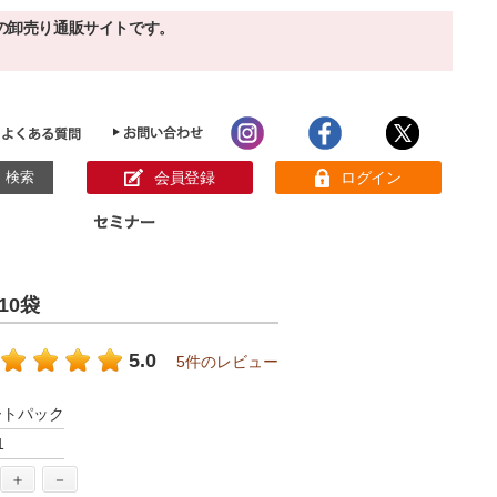
の卸売り通販サイトです。
会員登録
ログイン
目的別ホームケア
ン様の声
10袋
パック
クリーム
ベーシックスキンケア
美白
敏感肌
5.0
5件のレビュー
アンチエイジング
肌別美容原液
スペシャルケア
アロマオイル
ートパック
オーガニック
ヘア＆ボディケア
1
メイク品
健康食品
サンプル
＋
－