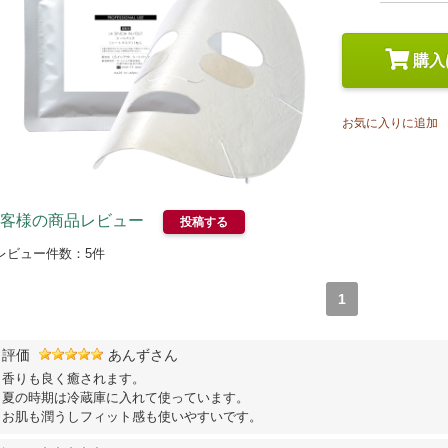
スペシャルケア
メイク
トライアルセット
購入
お気に入りに追加
客様の商品レビュー
投稿する
レビュー件数：
5
件
1
評価
あんずさん
香りも良く癒されます。
夏の時期は冷蔵庫に入れて使っています。
お肌も潤うしフィット感も使いやすいです。