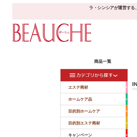
ラ・シンシアが運営する
エステ商材
目的
ボーシェW
I
フェイシャル
フェイシャル
エステ商材
クレンジング・角質除去
美容液
美白
小顔・痩顔
ホームケア品
マッサージ
パック
仕上げ
ニキビケア
敏感
目的別ホームケア
ボディ
ボディ
ボディ
ボディメイキング
目的別エステ商材
サロンアイテム
サンプル
キャンペーン
美容機器
消耗品
サンプル