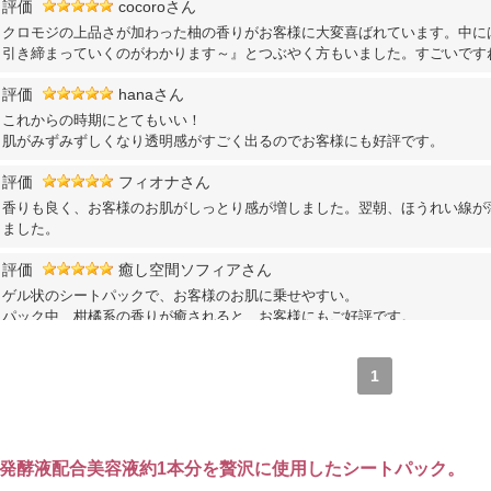
評価
cocoroさん
クロモジの上品さが加わった柚の香りがお客様に大変喜ばれています。中に
引き締まっていくのがわかります～』とつぶやく方もいました。すごいです
評価
hanaさん
これからの時期にとてもいい！
肌がみずみずしくなり透明感がすごく出るのでお客様にも好評です。
評価
フィオナさん
香りも良く、お客様のお肌がしっとり感が増しました。翌朝、ほうれい線が
ました。
評価
癒し空間ソフィアさん
ゲル状のシートパックで、お客様のお肌に乗せやすい。
パック中、柑橘系の香りが癒されると、お客様にもご好評です。
1
発酵液配合美容液約1本分を贅沢に使用したシートパック。