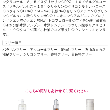
ングリコール－８／５／３グリセリン◇PPG－１０メチルグルコー
ス◇メチルグルセス－１０◇グリセリン◇グリコシルトレハロース
◇ベタイン◇PCA◇PCA－Na◇乳酸Na◇セリン◇アラニン◇グリシ
ン◇グルタミン酸◇リシンHCl◇トレオニン◇アルギニン◇プロリ
ン◇クエン酸◇クエン酸Na◇トコフェロール◇フィチン酸◇酸化銀
◇加水分解水添デンプン◇水添レシチン◇ラウリン酸ポリグリセリ
ル－１０◇クロモジ葉／小枝油◇ユズ果皮油◇ウンシュウミカン果
皮油
フリー項目
パラベンフリー、アルコールフリー、鉱物油フリー、石油系界面活
性剤フリー、シリコンフリー、香料フリー、着色料フリー
こちらの商品もあわせてご覧ください