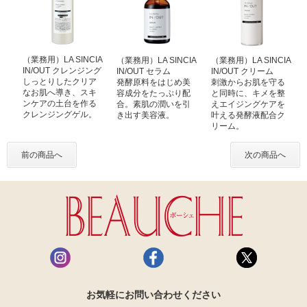
（業務用）LA SINCIA
（業務用）LA SINCIA
（業務用）LA SINCIA
IN/OUT クレンジング
IN/OUT セラム
IN/OUT クリーム
しっとりしたクリア
発酵原料をはじめ美
刺激からお肌を守る
なお肌へ導き、スキ
容成分をたっぷり配
と同時に、キメを整
ンケアの土台を作る
合。素肌の潤いを引
えエイジングケアを
クレンジングゲル。
き出す美容液。
叶える発酵液配合ク
リーム。
前の商品へ
次の商品へ
お気軽にお問い合わせください