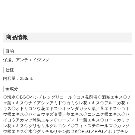
商品情報
目的
保湿、アンチエイジング
仕様
内容量：250mL
全成分
◇海水◇BG◇ペンチレングリコール◇コメ発酵液◇酒粕エキス◇チ
ャ葉エキス◇ナイアシンアミド◇カミツレ花エキス◇アルニカ花エ
キス◇オドリコソウ花エキス◇オランダガラシ葉／茎エキス◇ゴボ
ウ根エキス◇セイヨウキズタ葉／茎エキス◇ニンニク根エキス◇セ
イヨウアカマツ球果エキス◇ローズマリー葉エキス◇ローマカミツ
レ花エキス◇グリセリルグルコシド◇フィトステロールズ◇カンゾ
ウ根エキス◇水◇グリチルリチン酸２K◇PEG／PPG／ポリブチレ