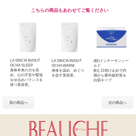
こちらの商品もあわせてご覧ください
LA SINCIA IN/OUT
LA SINCIA IN/OUT
(軽)インナーサンシー
OCHA SLEEP
OCHA WARM
ルド
身体本来の力を高
身体を温め、めぐり
飲む日焼け止めで内
め、心の不安や緊張
を促す美容茶。
側から紫外線対策＆
をゆるめバランスを
白肌キープ
保つ美容茶。
前の商品へ
次の商品へ