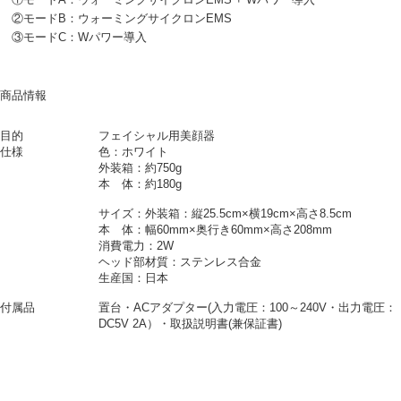
②モードB：ウォーミングサイクロンEMS
③モードC：Wパワー導入
商品情報
目的
フェイシャル用美顔器
仕様
色：ホワイト
外装箱：約750g
本 体：約180g
サイズ：外装箱：縦25.5cm×横19cm×高さ8.5cm
本 体：幅60mm×奥行き60mm×高さ208mm
消費電力：2W
ヘッド部材質：ステンレス合金
生産国：日本
付属品
置台・ACアダプター(入力電圧：100～240V・出力電圧：
DC5V 2A）・取扱説明書(兼保証書)