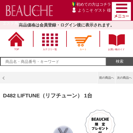
初めての方は
コチラ
ようこそ ゲスト 様
エステ用品卸売サイト
商品価格は会員登録・ログイン後に表示されます。
TOP
カテゴリ一覧
カート
お買い物ガイド
前の商品へ
次の商品へ
D482 LIFTUNE（リフチューン） 1台