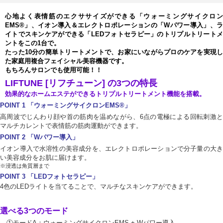
心地よく表情筋のエクササイズができる「ウォーミングサイクロン
EMS
®
」、イオン導入＆エレクトロポレーションの「Wパワー導入」、ラ
イトでスキンケアができる「LEDフォトセラピー」のトリプルトリートメ
ントをこの1台で。
たった10分の簡単トリートメントで、お家にいながらプロのケアを実現し
た家庭用複合フェイシャル美容機器です。
もちろんサロンでも使用可能！！
LIFTUNE [リフチューン] の3つの特長
効果的なホームエステができるトリプルトリートメント機能を搭載。
POINT 1 「ウォーミングサイクロンEMS
®
」
高周波でじんわり顔や首の筋肉を温めながら、6点の電極による回転刺激と
マルチカレントで表情筋の筋肉運動ができます。
POINT 2 「Wパワー導入」
イオン導入で水溶性の美容成分を、エレクトロポレーションで分子量の大き
い美容成分をお肌に届けます。
※浸透は角質層まで
POINT 3 「LEDフォトセラピー」
4色のLEDライトを当てることで、マルチなスキンケアができます。
選べる3つのモード
①モードA：ウォーミングサイクロンEMS + Wパワー導入