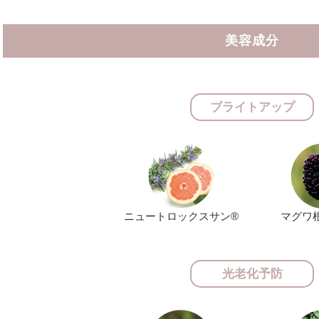
美容成分
ブライトアップ
ニュートロックスサン®
マグワ
光老化予防