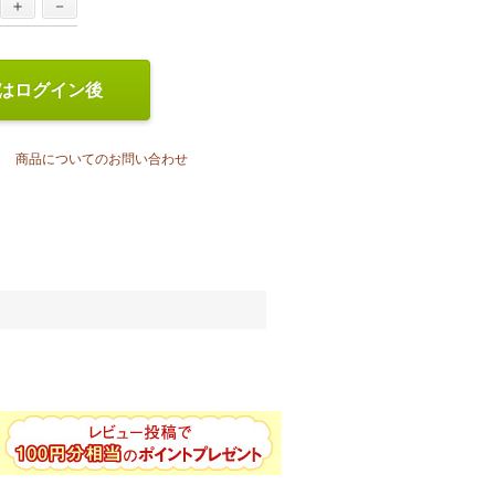
＋
－
はログイン後
商品についてのお問い合わせ