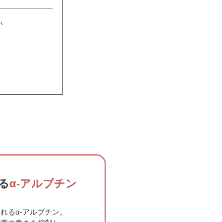
い
る
α-アルブチン
れるα-アルブチン。