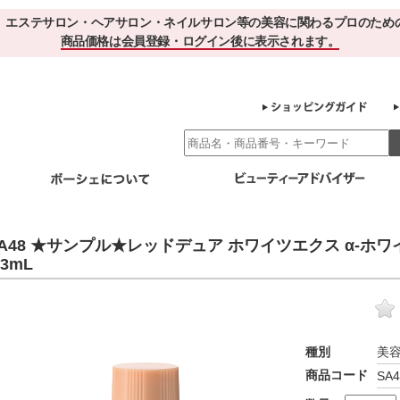
、エステサロン・ヘアサロン・ネイルサロン等の美容に関わるプロのため
商品価格は会員登録・ログイン後に表示されます。
別エステ商材
ホームケア
EBでお得＆便利
ゲル化粧品のこだわり
ご利用サロ
A48 ★サンプル★レッドデュア ホワイツエクス α-ホワ
スキンケア
 3mL
エイジング
クレンジング・角質除去
化粧水
美容液
ヘアケア＆ボディケア
・保湿
その他
ヘアケア
ボディケア
健康食品
種別
美
サプリメント
ドリンク
スムージー
お茶
商品コード
SA4
その他