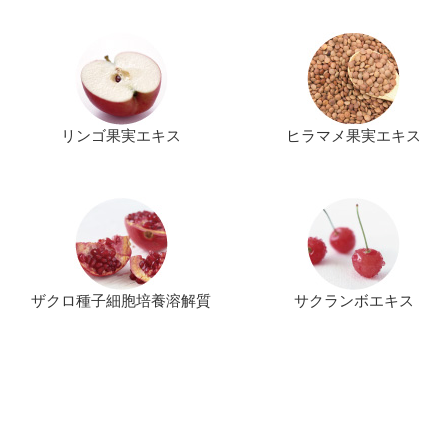
リンゴ果実エキス
ヒラマメ果実エキス
ザクロ種子細胞培養溶解質
サクランボエキス