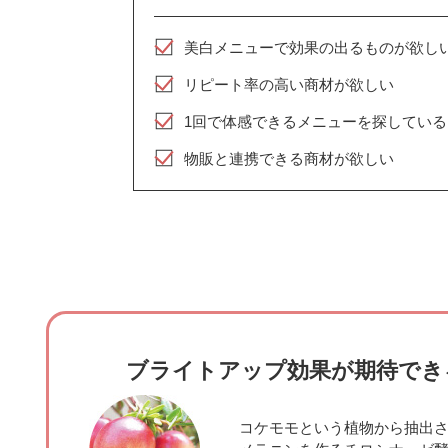
美白メニューで効果の出るものが欲し
リピート率の高い商材が欲しい
1回で体感できるメニューを探している
物販と連携できる商材が欲しい
ブライトアップ効果が期待でき
コケモモという植物から抽出さ