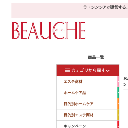
ラ・シンシアが運営する
エステ商材
目的
ボーシェW
S
フェイシャル
フェイシャル
エステ商材
>
クレンジング・角質除去
美容液
美白
小顔・痩顔
ホームケア品
マッサージ
パック
仕上げ
ニキビケア
敏感
目的別ホームケア
ボディ
ボディ
ボディ
ボディメイキング
目的別エステ商材
サロンアイテム
サンプル
キャンペーン
美容機器
消耗品
サンプル