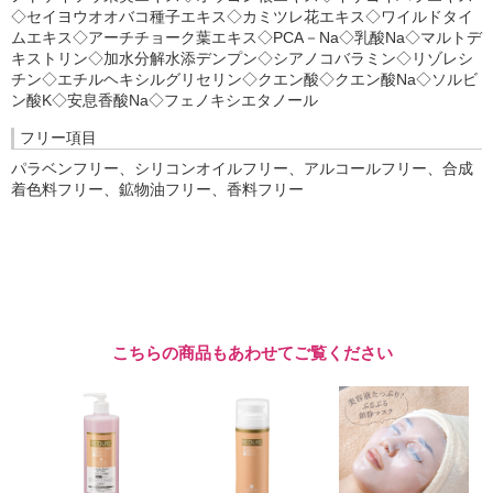
◇セイヨウオオバコ種子エキス◇カミツレ花エキス◇ワイルドタイ
ムエキス◇アーチチョーク葉エキス◇PCA－Na◇乳酸Na◇マルトデ
キストリン◇加水分解水添デンプン◇シアノコバラミン◇リゾレシ
チン◇エチルヘキシルグリセリン◇クエン酸◇クエン酸Na◇ソルビ
ン酸K◇安息香酸Na◇フェノキシエタノール
フリー項目
パラベンフリー、シリコンオイルフリー、アルコールフリー、合成
着色料フリー、鉱物油フリー、香料フリー
こちらの商品もあわせてご覧ください