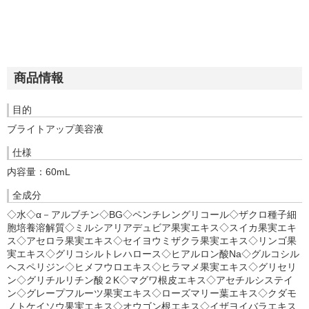
商品情報
目的
ブライトアップ美容液
仕様
内容量：60mL
全成分
◇水◇α－アルブチン◇BG◇ペンチレングリコール◇ザクロ種子細
胞培養溶解質◇ミルシアリアデュビア果実エキス◇スイカ果実エキ
ス◇アセロラ果実エキス◇セイヨウミザクラ果実エキス◇リンゴ果
実エキス◇グリコシルトレハロース◇ヒアルロン酸Na◇グルコシル
ヘスペリジン◇ヒメフウロエキス◇ヒラマメ果実エキス◇グリセリ
ン◇グリチルリチン酸２K◇マグワ根皮エキス◇アセチルシステイ
ン◇グレープフルーツ果実エキス◇ローズマリー葉エキス◇クダモ
ノトケイソウ果実エキス◇オウゴン根エキス◇イザヨイバラエキス