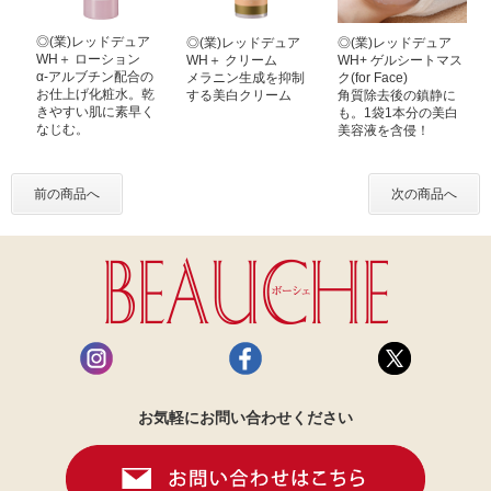
◎(業)レッドデュア
◎(業)レッドデュア
◎(業)レッドデュア
WH＋ ローション
WH＋ クリーム
WH+ ゲルシートマス
α-アルブチン配合の
メラニン生成を抑制
ク(for Face)
お仕上げ化粧水。乾
する美白クリーム
角質除去後の鎮静に
きやすい肌に素早く
も。1袋1本分の美白
なじむ。
美容液を含侵！
前の商品へ
次の商品へ
お気軽にお問い合わせください