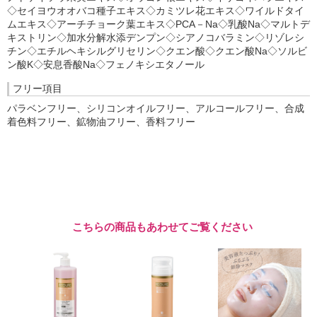
◇セイヨウオオバコ種子エキス◇カミツレ花エキス◇ワイルドタイ
ムエキス◇アーチチョーク葉エキス◇PCA－Na◇乳酸Na◇マルトデ
キストリン◇加水分解水添デンプン◇シアノコバラミン◇リゾレシ
チン◇エチルヘキシルグリセリン◇クエン酸◇クエン酸Na◇ソルビ
ン酸K◇安息香酸Na◇フェノキシエタノール
フリー項目
パラベンフリー、シリコンオイルフリー、アルコールフリー、合成
着色料フリー、鉱物油フリー、香料フリー
こちらの商品もあわせてご覧ください