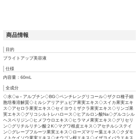
商品情報
目的
ブライトアップ美容液
仕様
内容量：60mL
全成分
◇水◇α－アルブチン◇BG◇ペンチレングリコール◇ザクロ種子細
胞培養溶解質◇ミルシアリアデュビア果実エキス◇スイカ果実エキ
ス◇アセロラ果実エキス◇セイヨウミザクラ果実エキス◇リンゴ果
実エキス◇グリコシルトレハロース◇ヒアルロン酸Na◇グルコシル
ヘスペリジン◇ヒメフウロエキス◇ヒラマメ果実エキス◇グリセリ
ン◇グリチルリチン酸２K◇マグワ根皮エキス◇アセチルシステイ
ン◇グレープフルーツ果実エキス◇ローズマリー葉エキス◇クダモ
ノトケイソウ果実エキス◇オウゴン根エキス◇イザヨイバラエキス