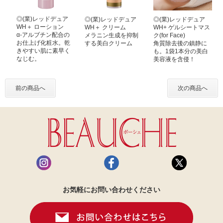
◎(業)レッドデュア
◎(業)レッドデュア
◎(業)レッドデュア
WH＋ ローション
WH＋ クリーム
WH+ ゲルシートマス
α-アルブチン配合の
メラニン生成を抑制
ク(for Face)
お仕上げ化粧水。乾
する美白クリーム
角質除去後の鎮静に
きやすい肌に素早く
も。1袋1本分の美白
なじむ。
美容液を含侵！
前の商品へ
次の商品へ
お気軽にお問い合わせください