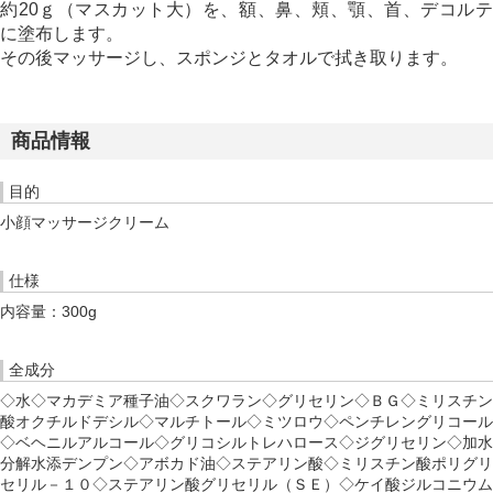
約20ｇ（マスカット大）を、額、鼻、頬、顎、首、デコルテ
に塗布します。
その後マッサージし、スポンジとタオルで拭き取ります。
商品情報
目的
小顔マッサージクリーム
仕様
内容量：300g
全成分
◇水◇マカデミア種子油◇スクワラン◇グリセリン◇ＢＧ◇ミリスチン
酸オクチルドデシル◇マルチトール◇ミツロウ◇ペンチレングリコール
◇ベヘニルアルコール◇グリコシルトレハロース◇ジグリセリン◇加水
分解水添デンプン◇アボカド油◇ステアリン酸◇ミリスチン酸ポリグリ
セリル－１０◇ステアリン酸グリセリル（ＳＥ）◇ケイ酸ジルコニウム