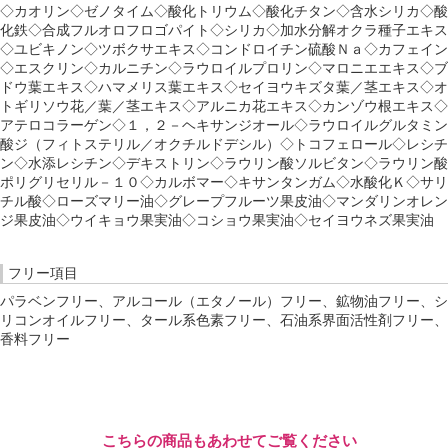
◇カオリン◇ゼノタイム◇酸化トリウム◇酸化チタン◇含水シリカ◇酸
化鉄◇合成フルオロフロゴパイト◇シリカ◇加水分解オクラ種子エキス
◇ユビキノン◇ツボクサエキス◇コンドロイチン硫酸Ｎａ◇カフェイン
◇エスクリン◇カルニチン◇ラウロイルプロリン◇マロニエエキス◇ブ
ドウ葉エキス◇ハマメリス葉エキス◇セイヨウキズタ葉／茎エキス◇オ
トギリソウ花／葉／茎エキス◇アルニカ花エキス◇カンゾウ根エキス◇
アテロコラーゲン◇１，２－ヘキサンジオール◇ラウロイルグルタミン
酸ジ（フィトステリル／オクチルドデシル）◇トコフェロール◇レシチ
ン◇水添レシチン◇デキストリン◇ラウリン酸ソルビタン◇ラウリン酸
ポリグリセリル－１０◇カルボマー◇キサンタンガム◇水酸化Ｋ◇サリ
チル酸◇ローズマリー油◇グレープフルーツ果皮油◇マンダリンオレン
ジ果皮油◇ウイキョウ果実油◇コショウ果実油◇セイヨウネズ果実油
フリー項目
パラベンフリー、アルコール（エタノール）フリー、鉱物油フリー、シ
リコンオイルフリー、タール系色素フリー、石油系界面活性剤フリー、
香料フリー
こちらの商品もあわせてご覧ください