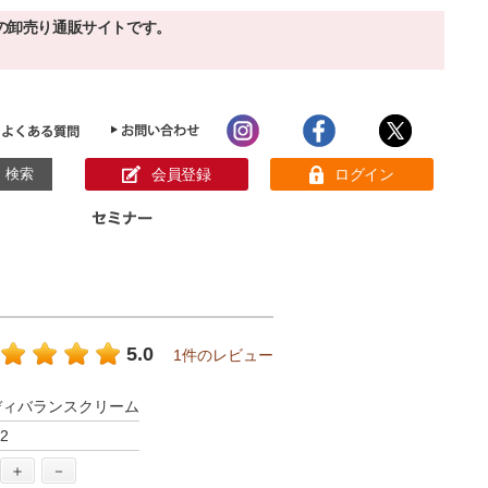
の卸売り通販サイトです。
会員登録
ログイン
目的別ホームケア
ン様の声
パック
クリーム
ベーシックスキンケア
美白
敏感肌
5.0
1件のレビュー
アンチエイジング
肌別美容原液
スペシャルケア
アロマオイル
ディバランスクリーム
オーガニック
ヘア＆ボディケア
2
メイク品
健康食品
サンプル
＋
－