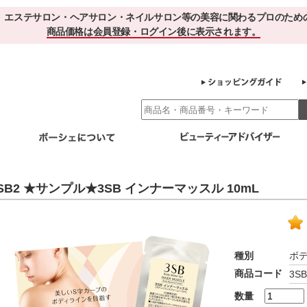
、エステサロン・ヘアサロン・ネイルサロン等の美容に関わるプロのため
商品価格は会員登録・ログイン後に表示されます。
別エステ商材
ホームケア
EBでお得＆便利
ゲル化粧品のこだわり
ご利用サロ
SB2 ★サンプル★3SB インナーマッスル 10mL
スキンケア
エイジング
クレンジング・角質除去
化粧水
美容液
ヘアケア＆ボディケア
・保湿
その他
ヘアケア
ボディケア
種別
ボ
健康食品
商品コード
3SB
サプリメント
ドリンク
スムージー
お茶
数量
その他