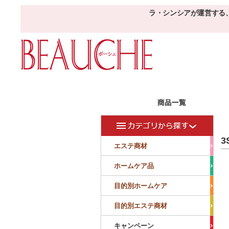
ラ・シンシアが運営する
エステ商材
目的
ボーシェW
3
フェイシャル
フェイシャル
エステ商材
クレンジング・角質除去
美容液
美白
小顔・痩顔
ホームケア品
マッサージ
パック
仕上げ
ニキビケア
敏感
目的別ホームケア
ボディ
ボディ
ボディ
ボディメイキング
目的別エステ商材
サロンアイテム
サンプル
キャンペーン
美容機器
消耗品
サンプル