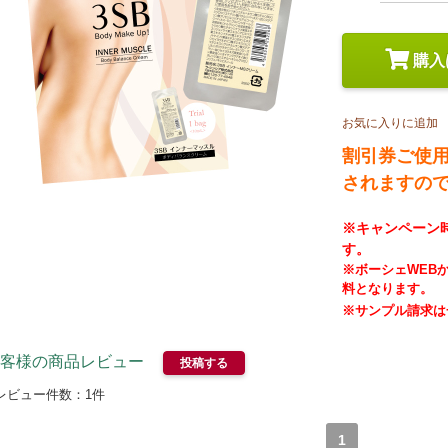
スペシャルケア
メイク
トライアルセット
購入
お気に入りに追加
割引券ご使
されますの
※キャンペーン
す。
※ボーシェWEB
料となります。
※サンプル請求は
客様の商品レビュー
投稿する
レビュー件数：
1
件
1