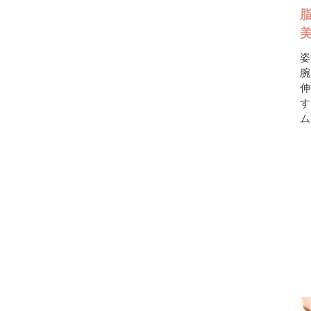
姿
腕
伸
す
ム