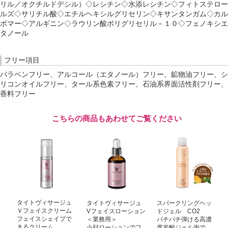
リル／オクチルドデシル）◇レシチン◇水添レシチン◇フィトステロー
ルズ◇サリチル酸◇エチルヘキシルグリセリン◇キサンタンガム◇カル
ボマー◇アルギニン◇ラウリン酸ポリグリセリル－１０◇フェノキシエ
タノール
フリー項目
パラベンフリー、アルコール（エタノール）フリー、鉱物油フリー、シ
リコンオイルフリー、タール系色素フリー、石油系界面活性剤フリー、
香料フリー
こちらの商品もあわせてご覧ください
タイトヴィサージュ
タイトヴィサージュ
スパークリングヘッ
Ｖフェイスクリーム
Vフェイスローション
ドジェル CO2
フェイスシェイプで
＜業務用＞
パチパチ弾ける高濃
きるクリーム
小顔ローションでフ
度炭酸ジェル泡で