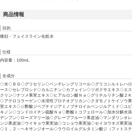
商品情報
目的
痩顔・フェイスライン化粧水
仕様
内容量：100mL
全成分
◇水◇ＢＧ◇グリセリン◇ペンチレングリコール◇グリコシルトレハロ
ース◇セレブロシド◇カルニチン◇カフェイン◇ツボクサエキス◇エス
クリン◇ナツメ果実エキス◇ヒアルロン酸Ｎａ◇グリチルリチン酸２Ｋ
◇アテロコラーゲン◇水溶性プロテオグリカン◇クダモノトケイソウ果
実エキス◇ジ酢酸ジペプチドジアミノブチロイルベンジルアミド◇ユビ
キノン◇コンドロイチン硫酸Ｎａ◇酢酸トコフェロール◇加水分解水添
デンプン◇ローズマリー油◇グレープフルーツ果皮油◇マンダリンオレ
ンジ果皮油◇ウイキョウ果実油◇コショウ果実油◇セイヨウネズ果実油
◇１，２－ヘキサンジオール◇ラウロイルグルタミン酸ジ（フィトステ