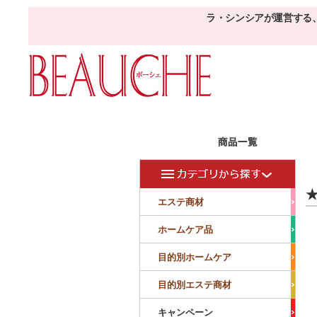
ラ・シンシアが運営する
エステ商材
目的
ボーシェW
★
フェイシャル
フェイシャル
エステ商材
クレンジング・角質除去
美容液
美白
小顔・痩顔
ホームケア品
マッサージ
パック
仕上げ
ニキビケア
敏感
目的別ホームケア
ボディ
ボディ
ボディ
ボディメイキング
目的別エステ商材
サロンアイテム
サンプル
キャンペーン
美容機器
消耗品
サンプル