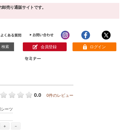
の卸売り通販サイトです。
会員登録
ログイン
目的別ホームケア
ン様の声
パック
クリーム
ベーシックスキンケア
美白
敏感肌
0.0
0件のレビュー
アンチエイジング
肌別美容原液
スペシャルケア
アロマオイル
判シーツ
オーガニック
ヘア＆ボディケア
メイク品
健康食品
サンプル
＋
－