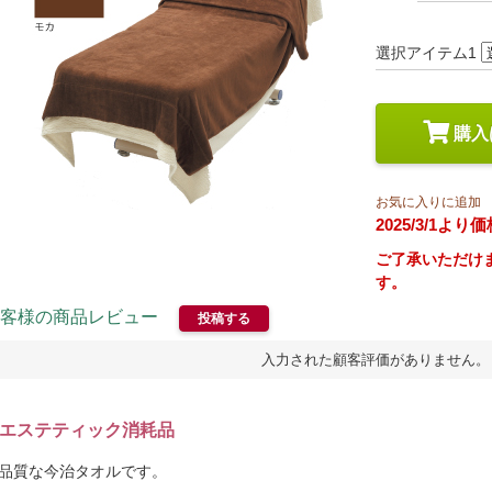
スペシャルケア
メイク
トライアルセット
選択アイテム1
購入
お気に入りに追加
2025/3/1
ご了承いただけ
す。
客様の商品レビュー
投稿する
入力された顧客評価がありません。
エステティック消耗品
品質な今治タオルです。