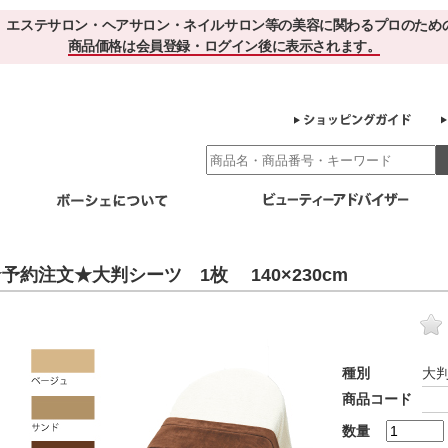
、エステサロン・ヘアサロン・ネイルサロン等の美容に関わるプロのため
商品価格は会員登録・ログイン後に表示されます。
別エステ商材
ホームケア
EBでお得＆便利
ゲル化粧品のこだわり
ご利用サロ
予約注文★大判シーツ 1枚 140×230cm
スキンケア
エイジング
クレンジング・角質除去
化粧水
美容液
ヘアケア＆ボディケア
・保湿
その他
ヘアケア
ボディケア
種別
大
健康食品
商品コード
サプリメント
ドリンク
スムージー
お茶
数量
その他