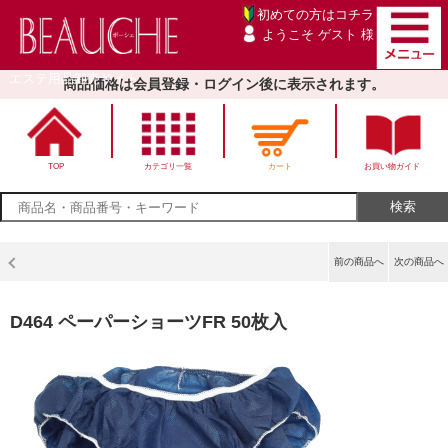
初めての方は
コチラ
ようこそ ゲスト 様
エステ用品卸売サイト
商品価格は会員登録・ログイン後に表示されます。
TOP
カテゴリ一覧
カート
お買い物ガイド
前の商品へ
次の商品へ
D464 ペーパーショーツFR 50枚入