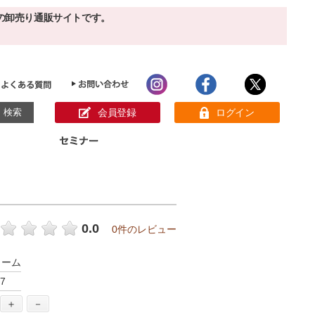
の卸売り通販サイトです。
会員登録
ログイン
目的別ホームケア
ン様の声
パック
クリーム
ベーシックスキンケア
美白
敏感肌
0.0
0件のレビュー
アンチエイジング
肌別美容原液
スペシャルケア
アロマオイル
リーム
オーガニック
ヘア＆ボディケア
7
メイク品
健康食品
サンプル
＋
－