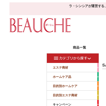
ラ・シンシアが運営する
エステ商材
目的
ボーシェW
S
フェイシャル
フェイシャル
エステ商材
クレンジング・角質除去
美容液
美白
小顔・痩顔
ホームケア品
マッサージ
パック
仕上げ
ニキビケア
敏感
目的別ホームケア
ボディ
ボディ
ボディ
ボディメイキング
目的別エステ商材
サロンアイテム
サンプル
キャンペーン
美容機器
消耗品
サンプル