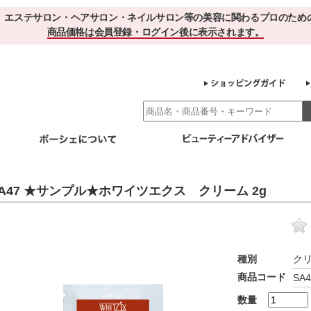
、エステサロン・ヘアサロン・ネイルサロン等の美容に関わるプロのため
商品価格は会員登録・ログイン後に表示されます。
別エステ商材
ホームケア
EBでお得＆便利
ゲル化粧品のこだわり
ご利用サロ
A47 ★サンプル★ホワイツエクス クリーム 2g
スキンケア
エイジング
クレンジング・角質除去
化粧水
美容液
ヘアケア＆ボディケア
・保湿
その他
ヘアケア
ボディケア
種別
ク
健康食品
商品コード
SA4
サプリメント
ドリンク
スムージー
お茶
数量
その他