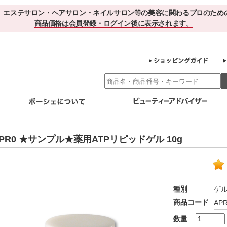
、エステサロン・ヘアサロン・ネイルサロン等の美容に関わるプロのため
商品価格は会員登録・ログイン後に表示されます。
別エステ商材
ホームケア
EBでお得＆便利
ゲル化粧品のこだわり
ご利用サロ
PR0 ★サンプル★薬用ATPリピッドゲル 10g
スキンケア
エイジング
クレンジング・角質除去
化粧水
美容液
ヘアケア＆ボディケア
・保湿
その他
ヘアケア
ボディケア
種別
ゲ
健康食品
商品コード
AP
サプリメント
ドリンク
スムージー
お茶
数量
その他