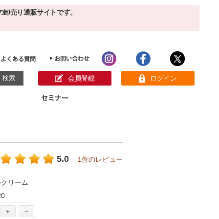
の卸売り通販サイトです。
会員登録
ログイン
目的別ホームケア
ン様の声
パック
クリーム
ベーシックスキンケア
美白
敏感肌
5.0
1件のレビュー
アンチエイジング
肌別美容原液
スペシャルケア
アロマオイル
ルクリーム
オーガニック
ヘア＆ボディケア
R0
メイク品
健康食品
サンプル
＋
－