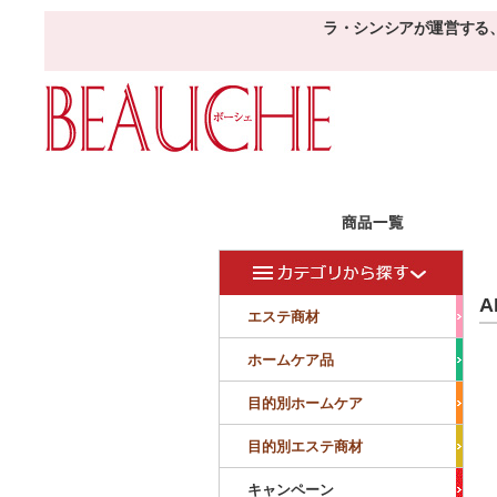
ラ・シンシアが運営する
エステ商材
目的
ボーシェW
A
フェイシャル
フェイシャル
エステ商材
クレンジング・角質除去
美容液
美白
小顔・痩顔
ホームケア品
マッサージ
パック
仕上げ
ニキビケア
敏感
目的別ホームケア
ボディ
ボディ
ボディ
ボディメイキング
目的別エステ商材
サロンアイテム
サンプル
キャンペーン
美容機器
消耗品
サンプル