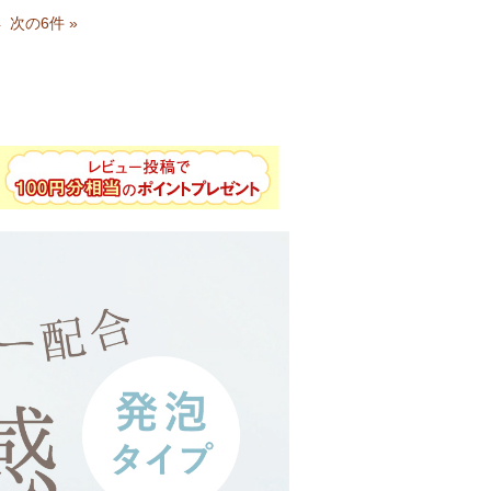
すごくしっとりモチモチな上に、トーン
4
次の6件 »
した。
ク中リラックスできなかったです。
ます。
凄く気に入りました。続けて試していき