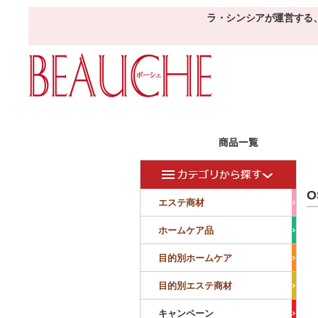
ラ・シンシアが運営する
エステ商材
目的
ボーシェW
O
フェイシャル
フェイシャル
エステ商材
クレンジング・角質除去
美容液
美白
小顔・痩顔
ホームケア品
マッサージ
パック
仕上げ
ニキビケア
敏感
目的別ホームケア
ボディ
ボディ
ボディ
ボディメイキング
目的別エステ商材
サロンアイテム
サンプル
キャンペーン
美容機器
消耗品
サンプル