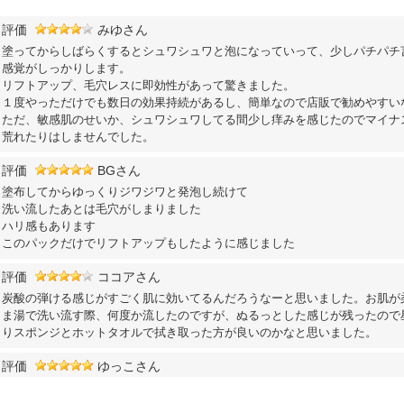
評価
みゆさん
塗ってからしばらくするとシュワシュワと泡になっていって、少しパチパチ
感覚がしっかりします。
リフトアップ、毛穴レスに即効性があって驚きました。
１度やっただけでも数日の効果持続があるし、簡単なので店販で勧めやすい
ただ、敏感肌のせいか、シュワシュワしてる間少し痒みを感じたのでマイナ
荒れたりはしませんでした。
評価
BGさん
塗布してからゆっくりジワジワと発泡し続けて
洗い流したあとは毛穴がしまりました
ハリ感もあります
このパックだけでリフトアップもしたように感じました
評価
ココアさん
炭酸の弾ける感じがすごく肌に効いてるんだろうなーと思いました。お肌が
ま湯で洗い流す際、何度か流したのですが、ぬるっとした感じが残ったので
りスポンジとホットタオルで拭き取った方が良いのかなと思いました。
評価
ゆっこさん
とても簡単なパックなのに、効果は一回目から感じられました。