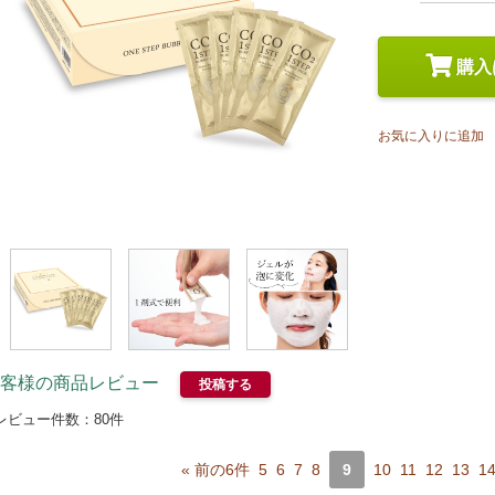
スペシャルケア
メイク
トライアルセット
購入
お気に入りに追加
客様の商品レビュー
投稿する
レビュー件数：
80
件
« 前の6件
5
6
7
8
9
10
11
12
13
1