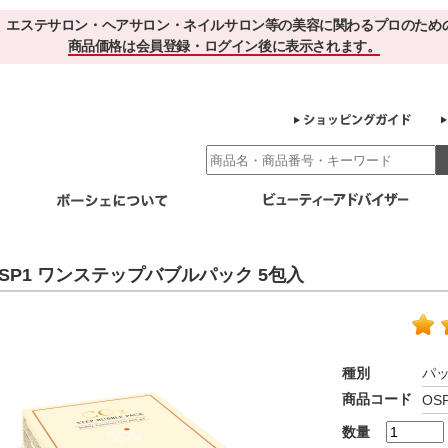
、エステサロン・ヘアサロン・ネイルサロン等の美容に関わるプロのため
商品価格は会員登録・ログイン後に表示されます。
別エステ商材
ホームケア
EBでお得＆便利
ゲル化粧品のこだわり
ご利用サロ
SP1 ワンステップバブルパック 5包入
スキンケア
エイジング
クレンジング・角質除去
化粧水
美容液
ヘアケア＆ボディケア
・保湿
その他
ヘアケア
ボディケア
種別
パ
健康食品
商品コード
OS
サプリメント
ドリンク
スムージー
お茶
数量
その他