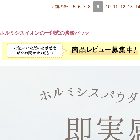
炭酸のプチプチと弾ける感触が少しくすぐったかったですが、洗い流した後
が一段階明るくなりました！
« 前の6件
5
6
7
8
9
10
11
12
13
1
翌日のメイクをした時にもハッキリとわかるぐらい、ノリが良くなっていま
これは続けてみる価値ありですね！
評価
ロミさん
ホルミシスイオンの一剤式の炭酸パック
パック後、くすみが一気に消えて明るい肌になりました。
効果がすぐに目に見えてわかるのは良かったです。
ただ、泡がでてくるときに、ムズムズしてかゆいところがあったので、パッ
自分用にはあっても良いかと思いましたが、サロンに導入するかは少し迷い
評価
feelさん
混ぜる手間が省けて、しかも1回でリフトアップして毛穴も目立たなくなり
たいと思います。