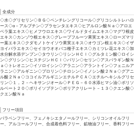
全成分
◇水◇グリセリン◇ＢＧ◇ペンチレングリコール◇グリコシルトレハロ
ース◇α－アルブチン◇プラセンタエキス◇ヒアルロン酸Ｎａ◇アロエ
ベラ葉エキス◇ヒメフウロエキス◇ワイルドタイムエキス◇マグワ根皮
エキス◇カンゾウ根エキス◇グレープフルーツ果実エキス◇ローズマリ
ー葉エキス◇クダモノトケイソウ果実エキス◇オウゴン根エキス◇イザ
ヨイバラエキス◇セイヨウオオバコ種子エキス◇カミツレ花エキス◇加
水分解水添デンプン◇タウリン◇リシンＨＣｌ◇グルタミン酸◇ロイシ
ン◇グリシン◇ヒスチジンＨＣｌ◇バリン◇セリン◇アスパラギン酸Ｎ
ａ◇トレオニン◇イソロイシン◇アラニン◇アラントイン◇フェニルア
ラニン◇アルギニン◇プロリン◇チロシン◇イノシン酸２Ｎａ◇グアニ
ル酸２Ｎａ◇ココイルアルギニンエチルＰＣＡ◇エチルヘキシルグリセ
リン◇１，２－ヘキサンジオール◇ＰＥＧ－６０水添ヒマシ油◇ポリソ
ルベート２０◇ポリイソブテン◇ポリアクリレート－１３◇クエン酸◇
クエン酸Ｎａ
フリー項目
パラベンフリー、フェノキシエタノールフリー、シリコンオイルフリ
ー、アルコールフリー、合成着色料フリー、鉱物油フリー、香料フリー