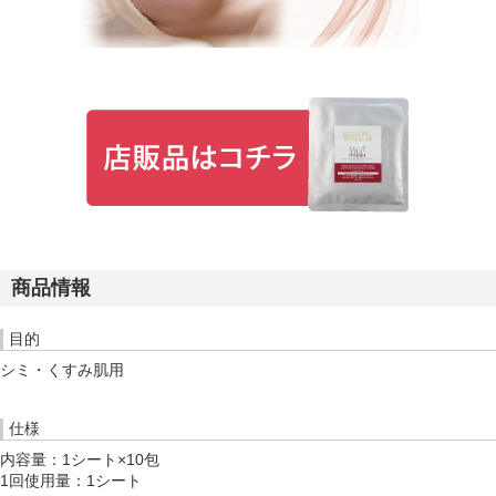
商品情報
目的
シミ・くすみ肌用
仕様
内容量：1シート×10包
1回使用量：1シート