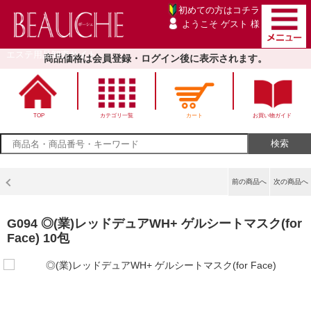
初めての方は
コチラ
ようこそ ゲスト 様
エステ用品卸売サイト
商品価格は会員登録・ログイン後に表示されます。
TOP
カテゴリ一覧
カート
お買い物ガイド
前の商品へ
次の商品へ
G094 ◎(業)レッドデュアWH+ ゲルシートマスク(for
Face) 10包