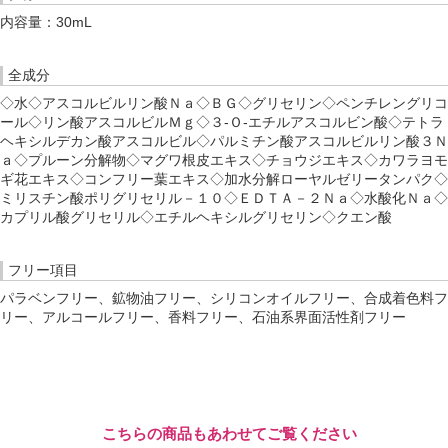
内容量：30mL
全成分
◇水◇アスコルビルリン酸Ｎａ◇ＢＧ◇グリセリン◇ペンチレングリコ
ール◇リン酸アスコルビルＭｇ◇３-Ｏ-エチルアスコルビン酸◇テトラ
ヘキシルデカン酸アスコルビル◇パルミチン酸アスコルビルリン酸３Ｎ
ａ◇プルーン分解物◇マグワ根皮エキス◇チョウジエキス◇カワラヨモ
ギ花エキス◇コンフリー葉エキス◇加水分解ローヤルゼリータンパク◇
ミリスチン酸ポリグリセリル－１０◇ＥＤＴＡ－２Ｎａ◇水酸化Ｎａ◇
カプリル酸グリセリル◇エチルヘキシルグリセリン◇クエン酸
フリー項目
パラベンフリー、鉱物油フリー、シリコンオイルフリー、合成着色料フ
リー、アルコールフリー、香料フリー、石油系界面活性剤フリー
こちらの商品もあわせてご覧ください