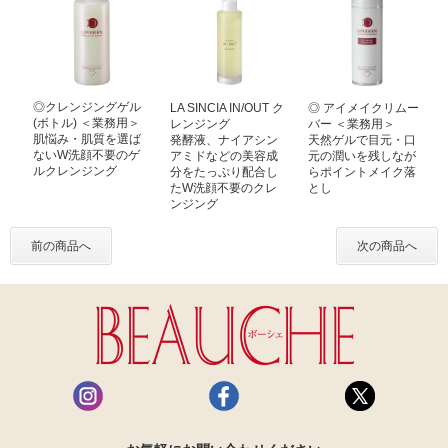
◎クレンジングゲル
LA SINCIA IN/OUT ク
◎ アイメイクリムー
(ボトル) ＜業務用＞
レンジング
バー ＜業務用＞
肌悩み・肌質を選ば
発酵液、ナイアシン
天然ゲルで目元・口
ないW洗顔不要のゲ
アミドなどの美容成
元の潤いを残しなが
ルクレンジング
分をたっぷり配合し
らポイントメイク落
たW洗顔不要のクレ
とし
ンジング
前の商品へ
次の商品へ