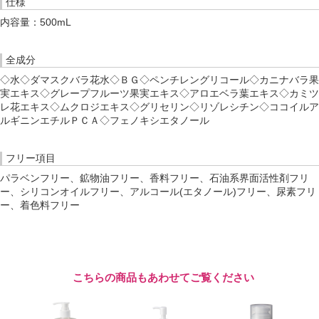
仕様
内容量：500mL
全成分
◇水◇ダマスクバラ花水◇ＢＧ◇ペンチレングリコール◇カニナバラ果
実エキス◇グレープフルーツ果実エキス◇アロエベラ葉エキス◇カミツ
レ花エキス◇ムクロジエキス◇グリセリン◇リゾレシチン◇ココイルア
ルギニンエチルＰＣＡ◇フェノキシエタノール
フリー項目
パラベンフリー、鉱物油フリー、香料フリー、石油系界面活性剤フリ
ー、シリコンオイルフリー、アルコール(エタノール)フリー、尿素フリ
ー、着色料フリー
こちらの商品もあわせてご覧ください