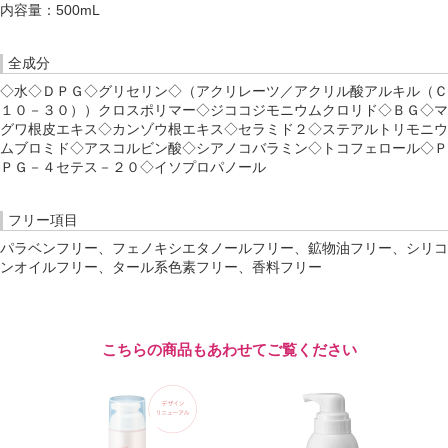
内容量：500mL
全成分
◇水◇ＤＰＧ◇グリセリン◇（アクリレーツ／アクリル酸アルキル（Ｃ
１０－３０））クロスポリマー◇ジココジモニウムクロリド◇ＢＧ◇マ
グワ根皮エキス◇カンゾウ根エキス◇セラミド２◇ステアルトリモニウ
ムブロミド◇アスコルビン酸◇シアノコバラミン◇トコフェロール◇Ｐ
ＰＧ－４セテス－２０◇イソプロパノール
フリー項目
パラベンフリー、フェノキシエタノールフリー、鉱物油フリー、シリコ
ンオイルフリー、タール系色素フリー、香料フリー
こちらの商品もあわせてご覧ください