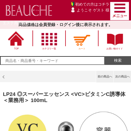
初めての方は
コチラ
ようこそ ゲスト 様
エステ用品卸売サイト
商品価格は会員登録・ログイン後に表示されます。
TOP
カテゴリ一覧
カート
お買い物ガイド
前の商品へ
次の商品へ
LP24 ◎スーパーエッセンス <VC>ビタミンC誘導体
＜業務用＞ 100mL