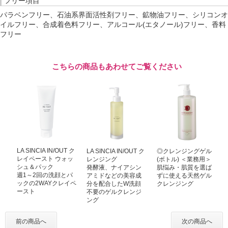
フリー項目
パラベンフリー、石油系界面活性剤フリー、鉱物油フリー、シリコンオ
イルフリー、合成着色料フリー、アルコール(エタノール)フリー、香料
フリー
こちらの商品もあわせてご覧ください
LA SINCIA IN/OUT ク
LA SINCIA IN/OUT ク
◎クレンジングゲル
レイペースト ウォッ
レンジング
(ボトル) ＜業務用＞
シュ＆パック
発酵液、ナイアシン
肌悩み・肌質を選ば
週1～2回の洗顔とパ
アミドなどの美容成
ずに使える天然ゲル
ックの2WAYクレイペ
分を配合したW洗顔
クレンジング
ースト
不要のゲルクレンジ
ング
前の商品へ
次の商品へ