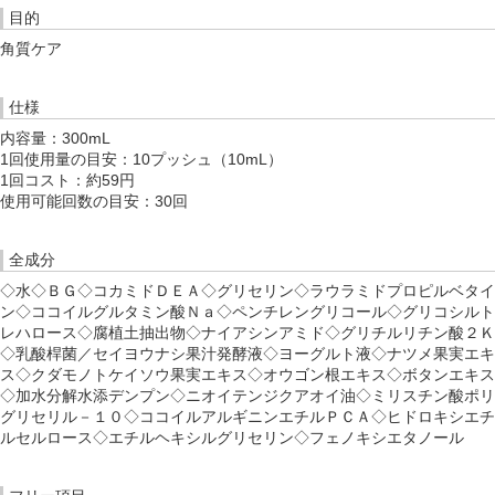
目的
角質ケア
仕様
内容量：300mL
1回使用量の目安：10プッシュ（10mL）
1回コスト：約59円
使用可能回数の目安：30回
全成分
◇水◇ＢＧ◇コカミドＤＥＡ◇グリセリン◇ラウラミドプロピルベタイ
ン◇ココイルグルタミン酸Ｎａ◇ペンチレングリコール◇グリコシルト
レハロース◇腐植土抽出物◇ナイアシンアミド◇グリチルリチン酸２Ｋ
◇乳酸桿菌／セイヨウナシ果汁発酵液◇ヨーグルト液◇ナツメ果実エキ
ス◇クダモノトケイソウ果実エキス◇オウゴン根エキス◇ボタンエキス
◇加水分解水添デンプン◇ニオイテンジクアオイ油◇ミリスチン酸ポリ
グリセリル－１０◇ココイルアルギニンエチルＰＣＡ◇ヒドロキシエチ
ルセルロース◇エチルヘキシルグリセリン◇フェノキシエタノール