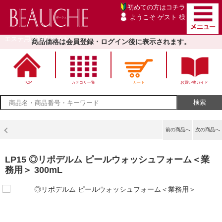
初めての方は
コチラ
ようこそ ゲスト 様
エステ用品卸売サイト
商品価格は会員登録・ログイン後に表示されます。
TOP
カテゴリ一覧
カート
お買い物ガイド
前の商品へ
次の商品へ
LP15 ◎リポデルム ピールウォッシュフォーム＜業
務用＞ 300mL