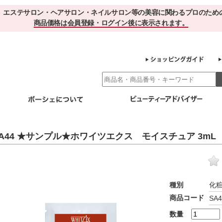
、エステサロン・ヘアサロン・ネイルサロン等の美容に関わるプロのため
商品価格は会員登録・ログイン後に表示されます。
別エステ商材
ホームケア
EBでお得＆便利
ゲル化粧品のこだわり
ご利用サロ
A44 ★サンプル★ホワイツエクス モイスチュア 3mL
スキンケア
エイジング
クレンジング・角質除去
化粧水
美容液
ヘアケア＆ボディケア
・保湿
その他
ヘアケア
ボディケア
種別
化
健康食品
商品コード
SA4
サプリメント
ドリンク
スムージー
お茶
数量
その他