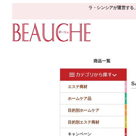
ラ・シンシアが運営する
エステ商材
目的
ボーシェW
S
フェイシャル
フェイシャル
エステ商材
クレンジング・角質除去
美容液
美白
小顔・痩顔
ホームケア品
マッサージ
パック
仕上げ
ニキビケア
敏感
目的別ホームケア
ボディ
ボディ
ボディ
ボディメイキング
目的別エステ商材
サロンアイテム
サンプル
キャンペーン
美容機器
消耗品
サンプル