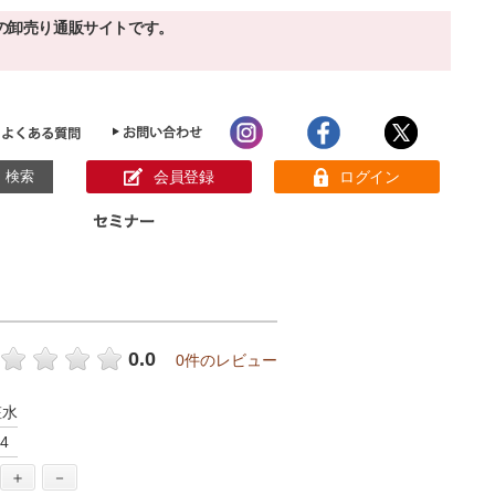
の卸売り通販サイトです。
会員登録
ログイン
目的別ホームケア
ン様の声
パック
クリーム
ベーシックスキンケア
美白
敏感肌
0.0
0件のレビュー
アンチエイジング
肌別美容原液
スペシャルケア
アロマオイル
粧水
オーガニック
ヘア＆ボディケア
4
メイク品
健康食品
サンプル
＋
－