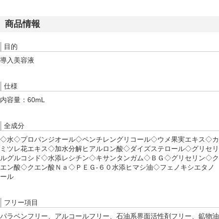
商品情報
目的
導入美容液
仕様
内容量：60mL
全成分
◇水◇プロパンジオール◇ペンチレングリコール◇ウメ果実エキス◇カ
ミツレ花エキス◇加水分解ヒアルロン酸◇ダイズステロール◇グリセリ
ルグルコシド◇水添レシチン◇キサンタンガム◇ＢＧ◇グリセリン◇ク
エン酸◇クエン酸Ｎａ◇ＰＥＧ‐６０水添ヒマシ油◇フェノキシエタノ
ール
フリー項目
パラベンフリー、アルコールフリー、石油系界面活性剤フリー、鉱物油