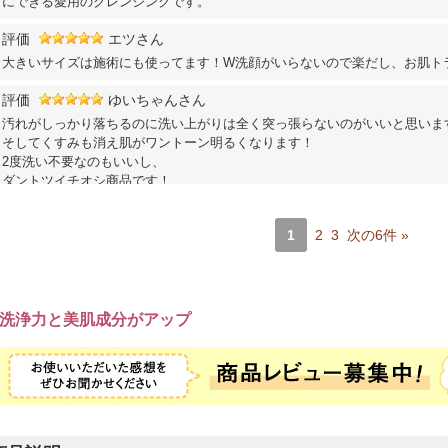
にできる愛用のクレンジングです。
評価
エツさん
大きいサイズは施術にも使ってます！W洗顔がいらないので楽だし、お肌ト
評価
ゆいちゃんさん
汚れがしっかり落ちるのに洗い上がりは全く突っ張らないのがいいと思いま
そしてくすみも消え肌がワントーン明るくなります！
2度洗い不要なのもいいし、
ダントツイチオシ商品です！
評価
かかとツルさん
1
2
3
次の6件 »
ゲルクレンジングは、おススメしやすいアイテムで気に入っています。リピ
す。
価格と使い心地が良いとのお声頂きます。
洗浄力と美肌成分がアップ