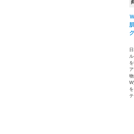
日
ル
を
ア
物
W
を
テ