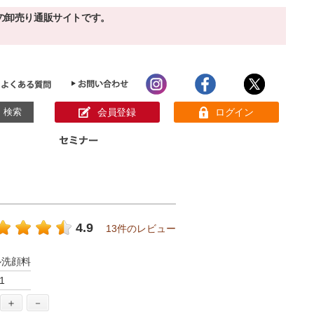
の卸売り通販サイトです。
会員登録
ログイン
目的別ホームケア
ン様の声
パック
クリーム
ベーシックスキンケア
美白
敏感肌
4.9
13件のレビュー
アンチエイジング
肌別美容原液
スペシャルケア
アロマオイル
ル洗顔料
オーガニック
ヘア＆ボディケア
1
メイク品
健康食品
サンプル
＋
－