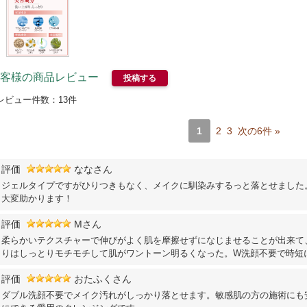
客様の商品レビュー
投稿する
レビュー件数：
13
件
1
2
3
次の6件 »
評価
ななさん
ジェルタイプですがひりつきもなく、メイクに馴染みするっと落とせました
大変助かります！
評価
Mさん
柔らかいテクスチャーで伸びがよく肌を摩擦せずになじませることが出来て
りはしっとりモチモチして肌がワントーン明るくなった。W洗顔不要で時短
評価
おたふくさん
ダブル洗顔不要でメイク汚れがしっかり落とせます。敏感肌の方の施術にも