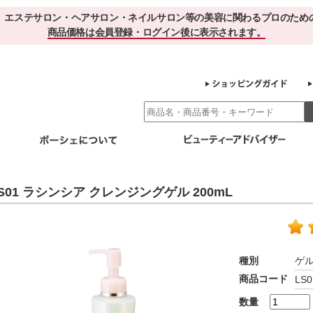
、エステサロン・ヘアサロン・ネイルサロン等の美容に関わるプロのため
商品価格は会員登録・ログイン後に表示されます。
別エステ商材
ホームケア
EBでお得＆便利
ゲル化粧品のこだわり
ご利用サロ
S01 ラシンシア クレンジングゲル 200mL
スキンケア
エイジング
クレンジング・角質除去
化粧水
美容液
ヘアケア＆ボディケア
・保湿
その他
ヘアケア
ボディケア
種別
ゲ
健康食品
商品コード
LS0
サプリメント
ドリンク
スムージー
お茶
数量
その他