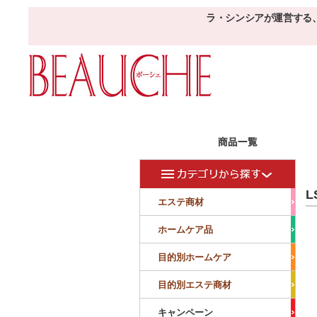
ラ・シンシアが運営する
エステ商材
目的
ボーシェW
L
フェイシャル
フェイシャル
エステ商材
クレンジング・角質除去
美容液
美白
小顔・痩顔
ホームケア品
マッサージ
パック
仕上げ
ニキビケア
敏感
目的別ホームケア
ボディ
ボディ
ボディ
ボディメイキング
目的別エステ商材
サロンアイテム
サンプル
キャンペーン
美容機器
消耗品
サンプル