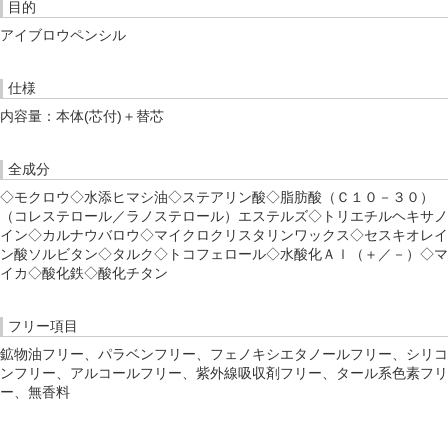
目的
アイブロウペンシル
仕様
内容量：本体(芯付)＋替芯
全成分
◇モクロウ◇水添ヒマシ油◇ステアリン酸◇脂肪酸（Ｃ１０－３０）
（コレステロール／ラノステロール）エステルズ◇トリエチルヘキサノ
イン◇カルナウバロウ◇マイクロクリスタリンワックス◇セスキオレイ
ン酸ソルビタン◇タルク◇トコフェロール◇水酸化Ａｌ（＋／－）◇マ
イカ◇酸化鉄◇酸化チタン
フリー項目
鉱物油フリー、パラベンフリー、フェノキシエタノールフリー、シリコ
ンフリー、アルコールフリー、紫外線吸収剤フリー、タール系色素フリ
ー、無香料