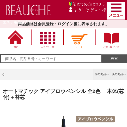
初めての方は
コチラ
ようこそ ゲスト 様
エステ用品卸売サイト
商品価格は会員登録・ログイン後に表示されます。
TOP
カテゴリ一覧
カート
お買い物ガイド
前の商品へ
次の商品へ
オートマチック アイブロウペンシル 全2色 本体(芯
付)＋替芯