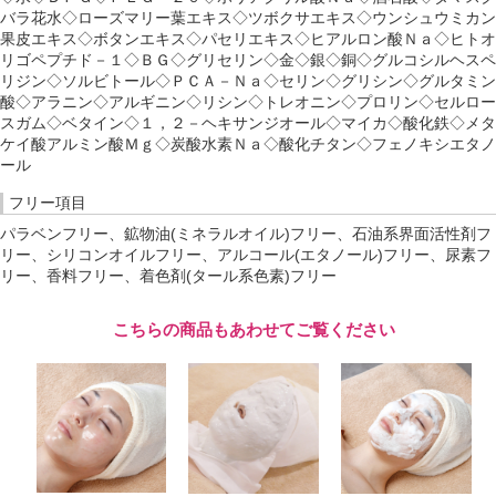
バラ花水◇ローズマリー葉エキス◇ツボクサエキス◇ウンシュウミカン
果皮エキス◇ボタンエキス◇パセリエキス◇ヒアルロン酸Ｎａ◇ヒトオ
リゴペプチド－１◇ＢＧ◇グリセリン◇金◇銀◇銅◇グルコシルヘスペ
リジン◇ソルビトール◇ＰＣＡ－Ｎａ◇セリン◇グリシン◇グルタミン
酸◇アラニン◇アルギニン◇リシン◇トレオニン◇プロリン◇セルロー
スガム◇ベタイン◇１，２－ヘキサンジオール◇マイカ◇酸化鉄◇メタ
ケイ酸アルミン酸Ｍｇ◇炭酸水素Ｎａ◇酸化チタン◇フェノキシエタノ
ール
フリー項目
パラベンフリー、鉱物油(ミネラルオイル)フリー、石油系界面活性剤フ
リー、シリコンオイルフリー、アルコール(エタノール)フリー、尿素フ
リー、香料フリー、着色剤(タール系色素)フリー
こちらの商品もあわせてご覧ください