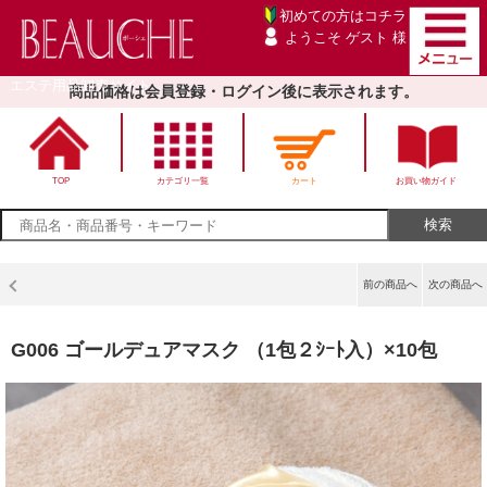
初めての方は
コチラ
ようこそ ゲスト 様
エステ用品卸売サイト
商品価格は会員登録・ログイン後に表示されます。
TOP
カテゴリ一覧
カート
お買い物ガイド
前の商品へ
次の商品へ
G006 ゴールデュアマスク （1包２ｼｰﾄ入）×10包