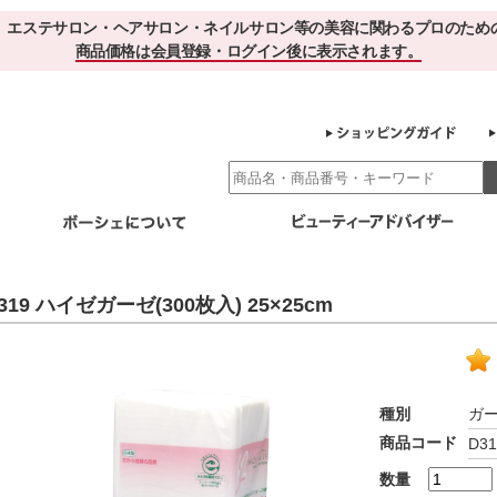
、エステサロン・ヘアサロン・ネイルサロン等の美容に関わるプロのため
商品価格は会員登録・ログイン後に表示されます。
別エステ商材
ホームケア
EBでお得＆便利
ゲル化粧品のこだわり
ご利用サロ
319 ハイゼガーゼ(300枚入) 25×25cm
スキンケア
エイジング
クレンジング・角質除去
化粧水
美容液
ヘアケア＆ボディケア
・保湿
その他
ヘアケア
ボディケア
種別
ガ
健康食品
商品コード
D31
サプリメント
ドリンク
スムージー
お茶
数量
その他