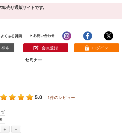
の卸売り通販サイトです。
会員登録
ログイン
目的別ホームケア
ン様の声
パック
クリーム
ベーシックスキンケア
美白
敏感肌
5.0
1件のレビュー
アンチエイジング
肌別美容原液
スペシャルケア
アロマオイル
ーゼ
オーガニック
ヘア＆ボディケア
9
メイク品
健康食品
サンプル
＋
－