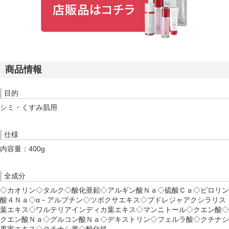
商品情報
目的
シミ・くすみ肌用
仕様
内容量：400g
全成分
◇カオリン◇タルク◇酸化亜鉛◇アルギン酸Ｎａ◇硫酸Ｃａ◇ピロリン
酸４Ｎａ◇α－アルブチン◇ツボクサエキス◇ブドレジャアクシラリス
葉エキス◇ワルテリアインディカ葉エキス◇マンニトール◇クエン酸◇
クエン酸Ｎａ◇グルコン酸Ｎａ◇デキストリン◇フェルラ酸◇クチナシ