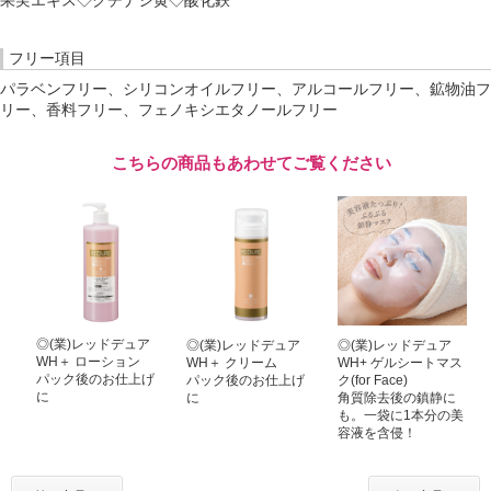
果実エキス◇クチナシ黄◇酸化鉄
フリー項目
パラベンフリー、シリコンオイルフリー、アルコールフリー、鉱物油フ
リー、香料フリー、フェノキシエタノールフリー
こちらの商品もあわせてご覧ください
◎(業)レッドデュア
◎(業)レッドデュア
◎(業)レッドデュア
WH＋ ローション
WH＋ クリーム
WH+ ゲルシートマス
パック後のお仕上げ
パック後のお仕上げ
ク(for Face)
に
に
角質除去後の鎮静に
も。一袋に1本分の美
容液を含侵！