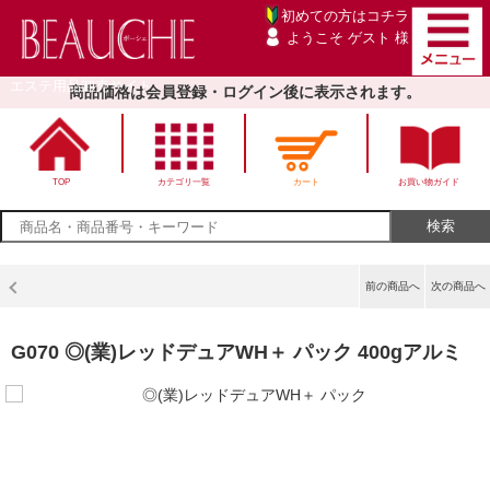
初めての方は
コチラ
ようこそ ゲスト 様
エステ用品卸売サイト
商品価格は会員登録・ログイン後に表示されます。
TOP
カテゴリ一覧
カート
お買い物ガイド
前の商品へ
次の商品へ
G070 ◎(業)レッドデュアWH＋ パック 400gアルミ