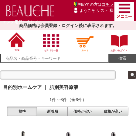
初めての方は
コチラ
ようこそ ゲスト 様
エステ用品卸売サイト
商品価格は会員登録・ログイン後に表示されます。
TOP
カテゴリ一覧
カート
お買い物ガイド
目的別ホームケア ｜ 肌別美容原液
1件～6件（全6件）
標準
新着順
価格が安い
価格が高い