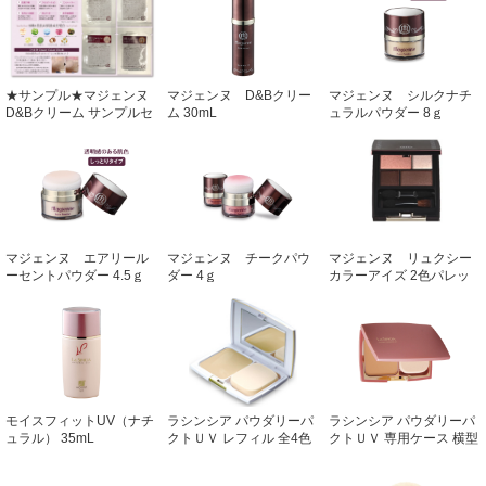
★サンプル★マジェンヌ
マジェンヌ D&Bクリー
マジェンヌ シルクナチ
D&Bクリーム サンプルセ
ム 30mL
ュラルパウダー 8ｇ
ット 1mL×4色ｾｯﾄ
マジェンヌ エアリール
マジェンヌ チークパウ
マジェンヌ リュクシー
ーセントパウダー 4.5ｇ
ダー 4ｇ
カラーアイズ 2色パレッ
ト
モイスフィットUV（ナチ
ラシンシア パウダリーパ
ラシンシア パウダリーパ
ュラル） 35mL
クトＵＶ レフィル 全4色
クトＵＶ 専用ケース 横型
11g
ミラー・スポンジ付